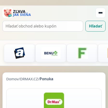
ZĽAVA
JAK SVIŇA
Zobraz
navigá
Hľadať
Hľadať
kupón
Domov
/
DRMAX.CZ
/
Ponuka