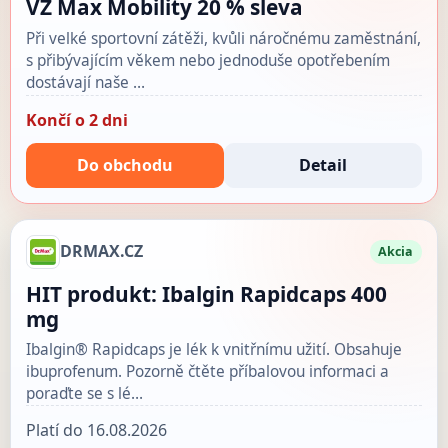
VZ Max Mobility 20 % sleva
Při velké sportovní zátěži, kvůli náročnému zaměstnání,
s přibývajícím věkem nebo jednoduše opotřebením
dostávají naše …
Končí o 2 dni
Do obchodu
Detail
DRMAX.CZ
Akcia
HIT produkt: Ibalgin Rapidcaps 400
mg
Ibalgin® Rapidcaps je lék k vnitřnímu užití. Obsahuje
ibuprofenum. Pozorně čtěte příbalovou informaci a
poraďte se s lé…
Platí do 16.08.2026