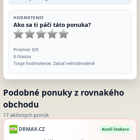
HODNOTENIE
Ako sa ti páči táto ponuka?
Priemer
0
/5
0
hlasov
Tvoje hodnotenie:
Zatiaľ nehodnotené
Podobné ponuky z rovnakého
obchodu
17 aktívnych ponúk
DRMAX.CZ
Končí čoskoro