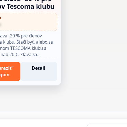
ov Tescoma klubu
N
•
ľava -20 % pre členov
 klubu. Stačí byť, alebo sa
lenom TESCOMA klubu a
 nad 20 €. Zľava sa…
raziť
Detail
upón
E-