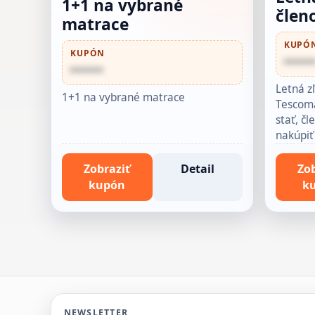
1+1 na vybrané
člen
matrace
KUPÓ
KUPÓN
•••••
••••••
Letná z
1+1 na vybrané matrace
Tescoma
stať, č
nakúpiť
Zobraziť
Detail
Zob
kupón
k
NEWSLETTER