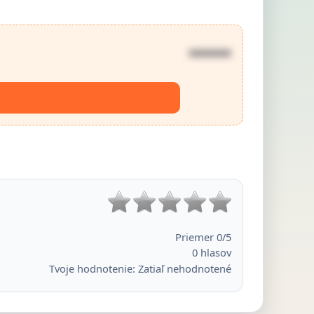
••••••
Priemer
0
/5
0
hlasov
Tvoje hodnotenie:
Zatiaľ nehodnotené