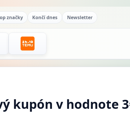
op značky
Končí dnes
Newsletter
vý kupón v hodnote 3