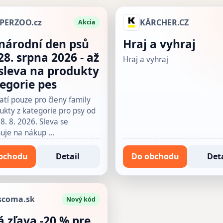
PERZOO.cz
KÄRCHER.CZ
Akcia
národní den psů
Hraj a vyhraj
 28. srpna 2026 - až
Hraj a vyhraj
sleva na produkty
tegorie pes
atí pouze pro členy family
ukty z kategorie pro psy od
8. 8. 2026. Sleva se
uje na nákup …
bchodu
Detail
Do obchodu
Deta
scoma.sk
Nový kód
á zľava -20 % pre