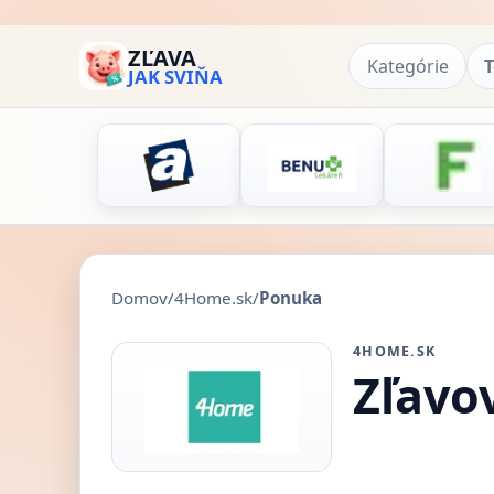
ZĽAVA
Kategórie
T
JAK SVIŇA
Domov
/
4Home.sk
/
Ponuka
4HOME.SK
Zľavo