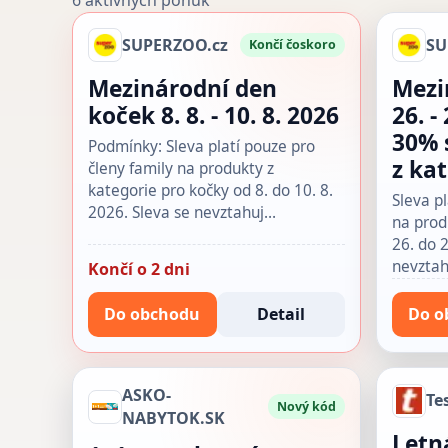
6 aktívnych ponúk
SUPERZOO.cz
SU
Končí čoskoro
Mezinárodní den
Mezi
koček 8. 8. - 10. 8. 2026
26. -
30% 
Podmínky: Sleva platí pouze pro
z ka
členy family na produkty z
kategorie pro kočky od 8. do 10. 8.
Sleva pl
2026. Sleva se nevztahuj…
na prod
26. do 2
nevztah
Končí o 2 dni
Do obchodu
Detail
Do o
ASKO-
Te
Nový kód
NABYTOK.SK
Letn