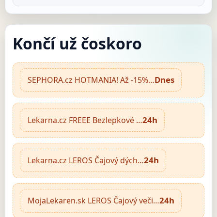
Končí už čoskoro
Dnes
SEPHORA.cz HOTMANIA! Až -15%…
24h
Lekarna.cz FREEE Bezlepkové …
24h
Lekarna.cz LEROS Čajový dých…
24h
MojaLekaren.sk LEROS Čajový veči…