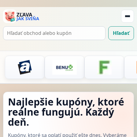
ZĽAVA
JAK SVIŇA
Zobraz
navigá
Hľadať
Hľadať
kupón
Najlepšie kupóny, ktoré
reálne fungujú. Každý
deň.
Kupóny, ktoré sa oplatí použiť ešte dnes. Vyberáme