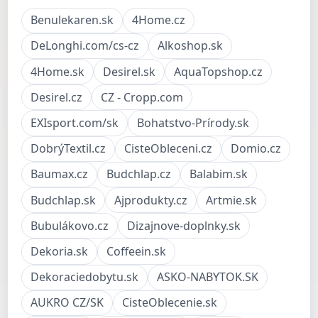
Benulekaren.sk
4Home.cz
DeLonghi.com/cs-cz
Alkoshop.sk
4Home.sk
Desirel.sk
AquaTopshop.cz
Desirel.cz
CZ - Cropp.com
EXIsport.com/sk
Bohatstvo-Prírody.sk
DobrýTextil.cz
CisteObleceni.cz
Domio.cz
Baumax.cz
Budchlap.cz
Balabim.sk
Budchlap.sk
Ajprodukty.cz
Artmie.sk
Bubulákovo.cz
Dizajnove-doplnky.sk
Dekoria.sk
Coffeein.sk
Dekoraciedobytu.sk
ASKO-NABYTOK.SK
AUKRO CZ/SK
CisteOblecenie.sk