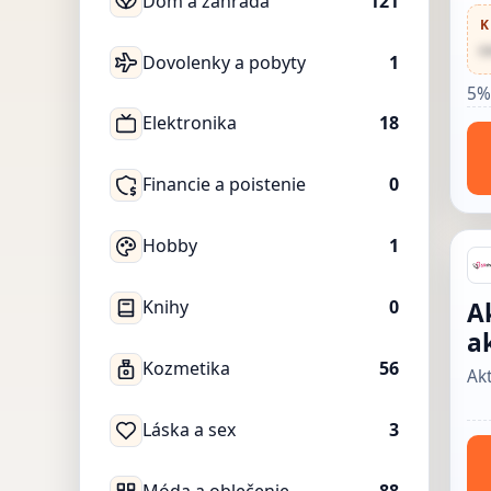
Dom a záhrada
121
K
•
Dovolenky a pobyty
1
5%
Elektronika
18
Financie a poistenie
0
Hobby
1
Knihy
0
A
a
Kozmetika
56
Akt
Láska a sex
3