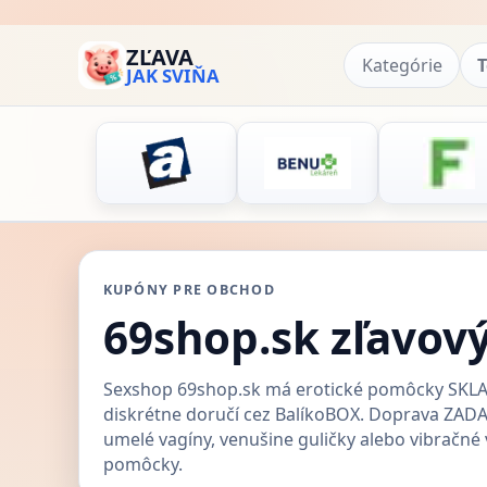
ZĽAVA
Kategórie
T
JAK SVIŇA
KUPÓNY PRE OBCHOD
69shop.sk zľavov
Sexshop 69shop.sk má erotické pomôcky SKL
diskrétne doručí cez BalíkoBOX. Doprava ZAD
umelé vagíny, venušine guličky alebo vibračné 
pomôcky.