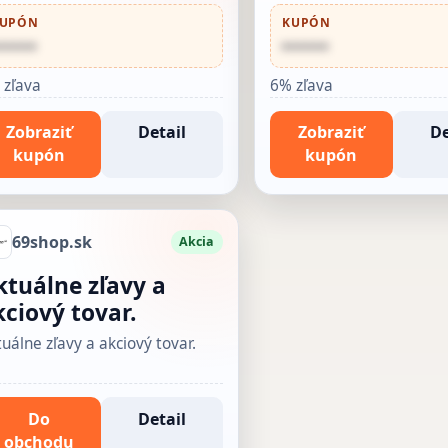
UPÓN
KUPÓN
•••••
••••••
 zľava
6% zľava
Zobraziť
Detail
Zobraziť
De
kupón
kupón
69shop.sk
Akcia
ktuálne zľavy a
kciový tovar.
uálne zľavy a akciový tovar.
Do
Detail
obchodu