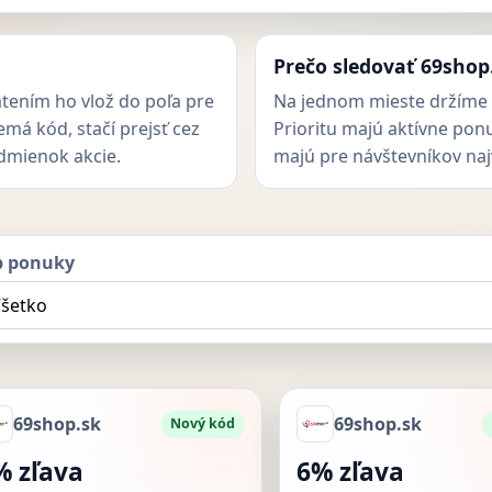
Prečo sledovať 69shop.
atením ho vlož do poľa pre
Na jednom mieste držíme 
má kód, stačí prejsť cez
Prioritu majú aktívne pon
odmienok akcie.
majú pre návštevníkov naj
p ponuky
69shop.sk
69shop.sk
Nový kód
% zľava
6% zľava