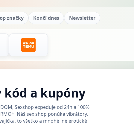
op značky
Končí dnes
Newsletter
ý kód a kupóny
ADOM, Sexshop expeduje od 24h a 100%
ARMO*. Náš sex shop ponúka vibrátory,
vajíčka, to všetko a mnohé iné erotické