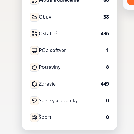
Móda a oblečenie
88
Obuv
38
Ostatné
436
PC a softvér
1
Potraviny
8
Zdravie
449
Šperky a doplnky
0
Šport
0