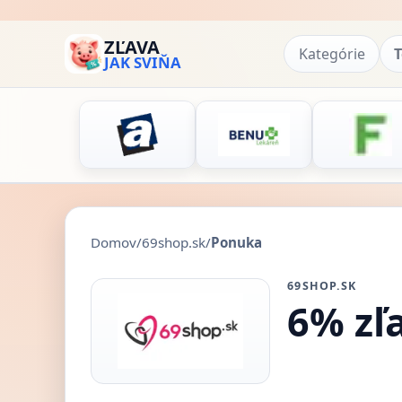
ZĽAVA
Kategórie
T
JAK SVIŇA
Domov
/
69shop.sk
/
Ponuka
69SHOP.SK
6% zľ