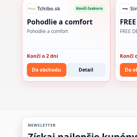
Tchibo.sk
Si
Končí čoskoro
Pohodlie a comfort
FREE
Pohodlie a comfort
FREE D
Končí o 2 dni
Končí o
Do obchodu
Detail
Do o
NEWSLETTER
Získaj najlepšie kupón