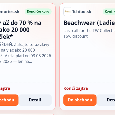
mories.sk
Tchibo.sk
Končí čoskoro
Končí
y až do 70 % na
Beachwear (Ladie
 ako 20 000
Last call for the TW-Collecti
žiek*
15% discount
DEŇ: Získajte teraz zľavy
 na viac ako 20 000
k*. Akcia platí od 03.08.2026
8.2026 — len na…
ajtra
Končí zajtra
bchodu
Detail
Do obchodu
Deta