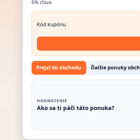
6% zľava
Kód kupónu
Prejsť do obchodu
Ďalšie ponuky obc
HODNOTENIE
Ako sa ti páči táto ponuka?