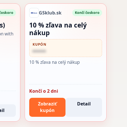
GSklub.sk
 čoskoro
Končí čoskoro
s)
10 % zľava na celý
nákup
on with
KUPÓN
••••••
10 % zľava na celý nákup
Končí o 2 dni
Zobraziť
Detail
il
kupón