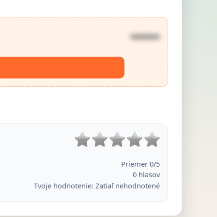
••••••
Priemer
0
/5
0
hlasov
Tvoje hodnotenie:
Zatiaľ nehodnotené