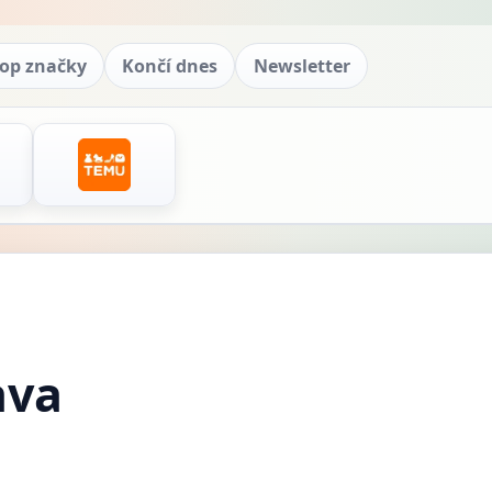
op značky
Končí dnes
Newsletter
ava