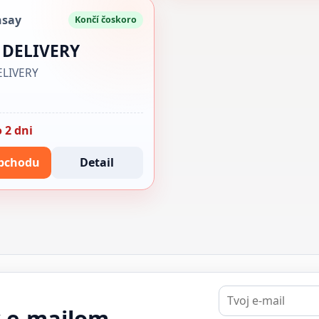
nsay
Končí čoskoro
 DELIVERY
ELIVERY
 2 dni
bchodu
Detail
E-
mail
y e-mailom