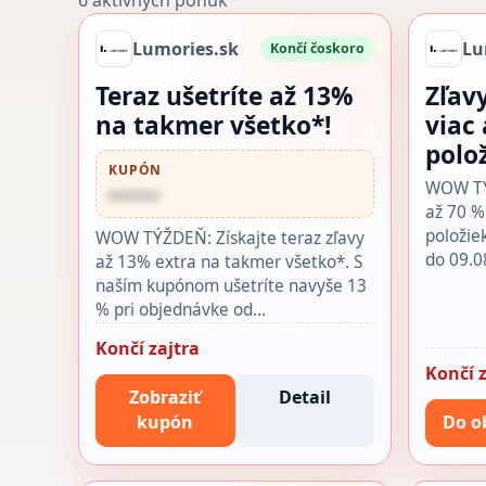
6 aktívnych ponúk
Lumories.sk
Lu
Končí čoskoro
Teraz ušetríte až 13%
Zľav
na takmer všetko*!
viac
polo
KUPÓN
WOW TÝŽ
••••••
až 70 %
položie
WOW TÝŽDEŇ: Získajte teraz zľavy
do 09.0
až 13% extra na takmer všetko*. S
naším kupónom ušetríte navyše 13
% pri objednávke od…
Končí zajtra
Končí z
Zobraziť
Detail
kupón
Do o