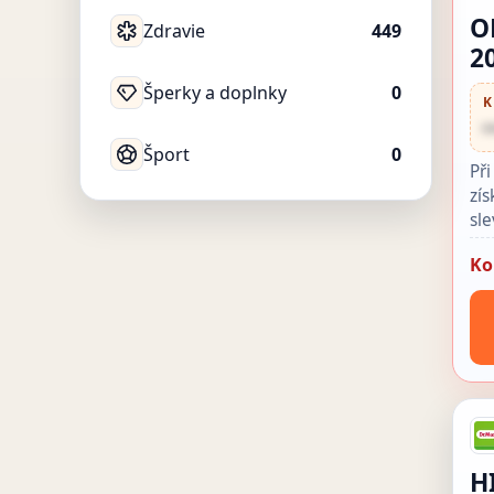
O
Zdravie
449
2
Šperky a doplnky
0
K
•
Šport
0
Př
zí
sle
Ko
H