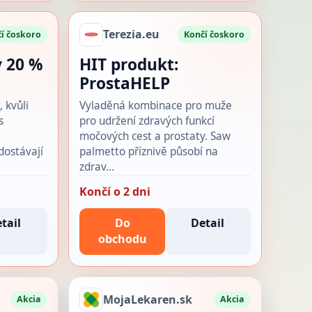
Terezia.eu
í čoskoro
Končí čoskoro
y 20 %
HIT produkt:
ProstaHELP
, kvůli
Vyladěná kombinace pro muže
s
pro udržení zdravých funkcí
o
močových cest a prostaty. Saw
dostávají
palmetto příznivě působí na
zdrav…
Končí o 2 dni
tail
Do
Detail
obchodu
MojaLekaren.sk
Akcia
Akcia