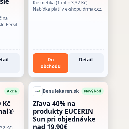
sle
Kosmetika (1 ml = 3,32 Kč).
Nabídka platí v e-shopu drmax.cz.
č na
le Persil
tail
Do
Detail
obchodu
Benulekaren.sk
Akcia
Nový kód
0 Kč
Zľava 40% na
enal®
produkty EUCERIN
Sun pri objednávke
nad 19,90€
,32 Kč).