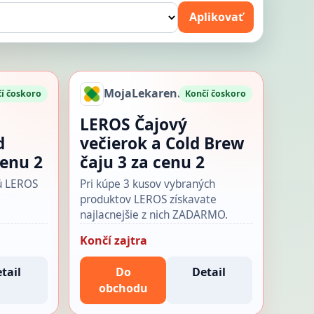
Aplikovať
MojaLekaren.sk
í čoskoro
Končí čoskoro
LEROS Čajový
d
večierok a Cold Brew
cenu 2
čaju 3 za cenu 2
tů LEROS
Pri kúpe 3 kusov vybraných
produktov LEROS získavate
najlacnejšie z nich ZADARMO.
Končí zajtra
tail
Do
Detail
obchodu