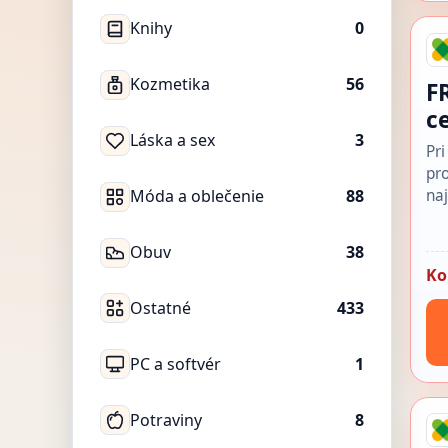
Knihy
0
Kozmetika
56
F
c
Láska a sex
3
Pr
pr
na
Móda a oblečenie
88
Obuv
38
Ko
Ostatné
433
PC a softvér
1
Potraviny
8