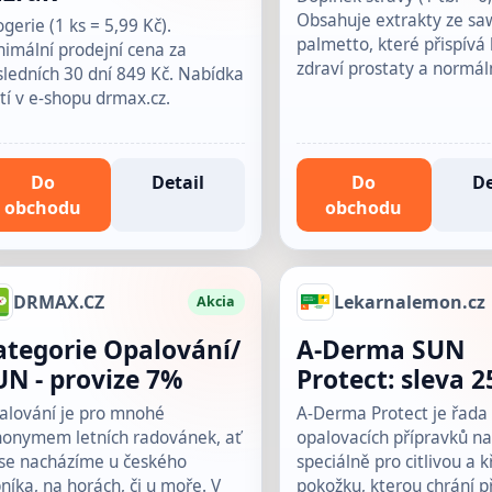
Obsahuje extrakty ze sa
gerie (1 ks = 5,99 Kč).
palmetto, které přispívá 
imální prodejní cena za
zdraví prostaty a normá
ledních 30 dní 849 Kč. Nabídka
tí v e-shopu drmax.cz.
Do
Detail
Do
De
obchodu
obchodu
DRMAX.CZ
Lekarnalemon.cz
Akcia
ategorie Opalování/
A-Derma SUN
UN - provize 7%
Protect: sleva 2
alování je pro mnohé
A-Derma Protect je řada
nonymem letních radovánek, ať
opalovacích přípravků n
 se nacházíme u českého
speciálně pro citlivou a 
níka, na horách, či u moře. V
pokožku, kterou chrání 