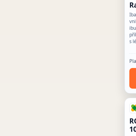
R
Iba
vni
ib
pří
s l
Pl
R
1