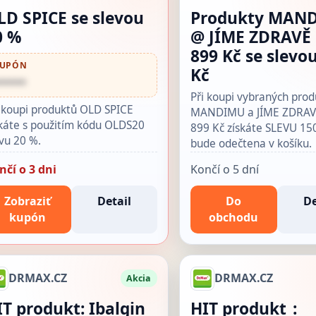
LD SPICE se slevou
Produkty MAN
0 %
@ JÍME ZDRAVĚ
899 Kč se slevo
UPÓN
Kč
•••••
Při koupi vybraných pro
i koupi produktů OLD SPICE
MANDIMU a JÍME ZDRAV
skáte s použitím kódu OLDS20
899 Kč získáte SLEVU 150
vu 20 %.
bude odečtena v košíku.
nčí o 3 dni
Končí o 5 dní
Zobraziť
Detail
Do
De
kupón
obchodu
DRMAX.CZ
DRMAX.CZ
Akcia
IT produkt: Ibalgin
HIT produkt_: