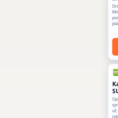
Dro
Min
pos
pla
K
S
Op
sy
už
ryb