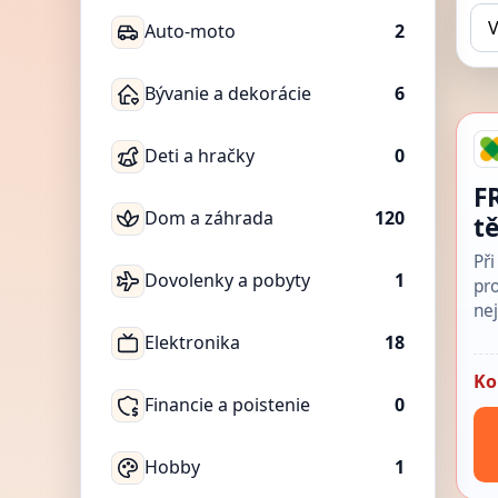
Auto-moto
2
Bývanie a dekorácie
6
Deti a hračky
0
F
Dom a záhrada
120
t
Při
Dovolenky a pobyty
1
pr
nej
Elektronika
18
Ko
Financie a poistenie
0
Hobby
1