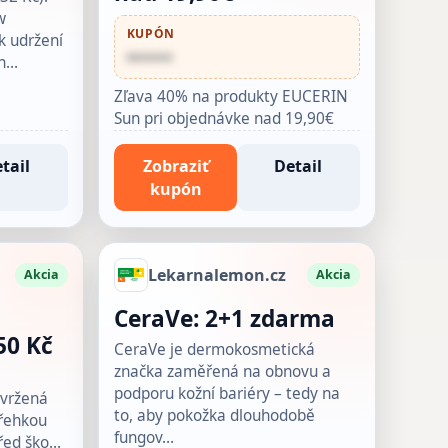
w
KUPÓN
k udržení
••••••
ln…
Zľava 40% na produkty EUCERIN
Sun pri objednávke nad 19,90€
tail
Zobraziť
Detail
kupón
Lekarnalemon.cz
Akcia
Akcia
CeraVe: 2+1 zdarma
50 Kč
CeraVe je dermokosmetická
značka zaměřená na obnovu a
podporu kožní bariéry – tedy na
avržená
to, aby pokožka dlouhodobě
křehkou
fungov…
před ško…