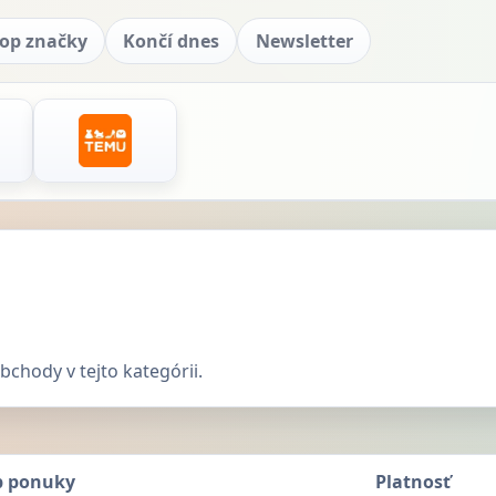
op značky
Končí dnes
Newsletter
chody v tejto kategórii.
p ponuky
Platnosť