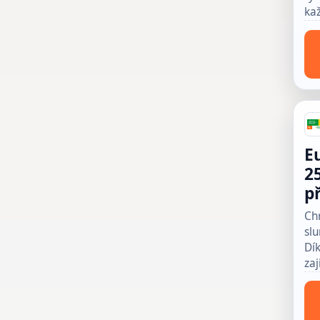
ka
E
2
p
Ch
slu
Dík
zaj