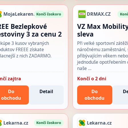
MojaLekaren.sk
DRMAX.CZ
Končí čoskoro
Konč
REE Bezlepkové
VZ Max Mobilit
estoviny 3 za cenu 2
sleva
i kúpe 3 kusov vybraných
Při velké sportovní zátěži
oduktov FREEE získate
náročnému zaměstnání, 
jlacnejší z nich ZADARMO.
přibývajícím věkem neb
jednoduše opotřebením 
naše …
nčí zajtra
Končí o 2 dni
Do
Detail
Do
De
obchodu
obchodu
Lekarna.cz
Lekarna.cz
Končí čoskoro