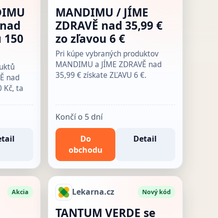
DIMU
MANDIMU / JÍME
 nad
ZDRAVĚ nad 35,99 €
u 150
zo zľavou 6 €
Pri kúpe vybraných produktov
MANDIMU a JÍME ZDRAVĚ nad
duktů
35,99 € získate ZĽAVU 6 €.
Ě nad
 Kč, ta
Končí o 5 dní
tail
Do
Detail
obchodu
Lekarna.cz
Akcia
Nový kód
TANTUM VERDE se