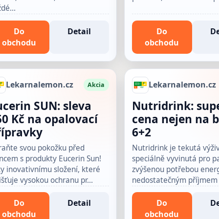
ždé…
Do
Detail
Do
De
obchodu
obchodu
Lekarnalemon.cz
Lekarnalemon.cz
Akcia
ucerin SUN: sleva
Nutridrink: sup
50 Kč na opalovací
cena nejen na b
řípravky
6+2
raňte svou pokožku před
Nutridrink je tekutá výži
ncem s produkty Eucerin Sun!
speciálně vyvinutá pro p
y inovativnímu složení, které
zvýšenou potřebou energ
išťuje vysokou ochranu pr…
nedostatečným příjmem ž
Do
Detail
Do
De
obchodu
obchodu