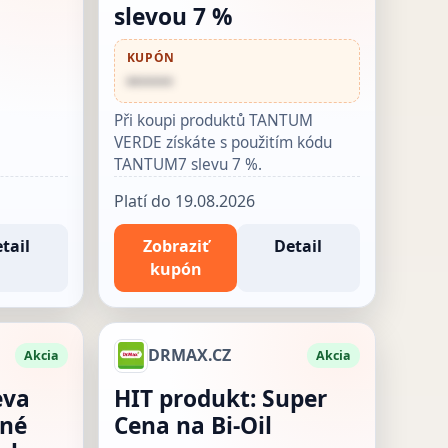
slevou 7 %
KUPÓN
••••••
Při koupi produktů TANTUM
VERDE získáte s použitím kódu
TANTUM7 slevu 7 %.
Platí do 19.08.2026
tail
Zobraziť
Detail
kupón
DRMAX.CZ
Akcia
Akcia
eva
HIT produkt: Super
ané
Cena na Bi-Oil