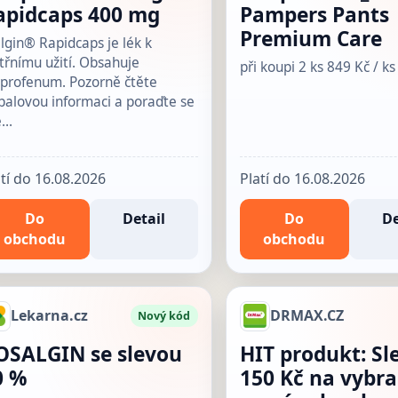
apidcaps 400 mg
Pampers Pants
Premium Care
lgin® Rapidcaps je lék k
třnímu užití. Obsahuje
při koupi 2 ks 849 Kč / ks
uprofenum. Pozorně čtěte
balovou informaci a poraďte se
é…
atí do 16.08.2026
Platí do 16.08.2026
Do
Detail
Do
De
obchodu
obchodu
Lekarna.cz
DRMAX.CZ
Nový kód
OSALGIN se slevou
HIT produkt: Sl
0 %
150 Kč na vybr