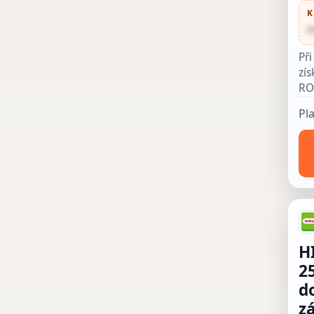
K
•
Př
zís
RO
Pl
H
25
d
z