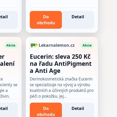
tail
Do
Detail
obchodu
Lekarnalemon.cz
Akcia
Akcia
er
Eucerin: sleva 250 Kč
alení
na řadu AntiPigment
a Anti Age
va
Dermokosmetická značka Eucerin
acienty se
se specializuje na vývoj a výrobu
ie a
kvalitních a účinných produktů pro
ivin.
péči o pokožku. Jej…
tail
Do
Detail
obchodu