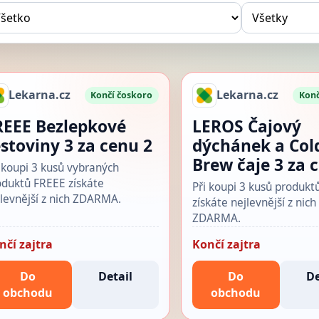
Lekarna.cz
Lekarna.cz
Končí čoskoro
Konč
REEE Bezlepkové
LEROS Čajový
ěstoviny 3 za cenu 2
dýchánek a Col
Brew čaje 3 za 
 koupi 3 kusů vybraných
oduktů FREEE získáte
Při koupi 3 kusů produk
levnější z nich ZDARMA.
získáte nejlevnější z nich
ZDARMA.
nčí zajtra
Končí zajtra
Do
Detail
Do
De
obchodu
obchodu