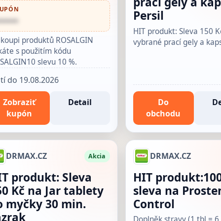
prací gely a kap
UPÓN
Persil
•••••
HIT produkt: Sleva 150 K
i koupi produktů ROSALGIN
vybrané prací gely a kaps
káte s použitím kódu
SALGIN10 slevu 10 %.
atí do 19.08.2026
Zobraziť
Detail
Do
De
kupón
obchodu
DRMAX.CZ
DRMAX.CZ
Akcia
IT produkt: Sleva
HIT produkt:10
0 Kč na Jar tablety
sleva na Prost
o myčky 30 min.
Control
ázrak
Doplněk stravy (1 tbl = 6