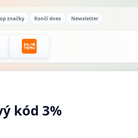
op značky
Končí dnes
Newsletter
vý kód 3%