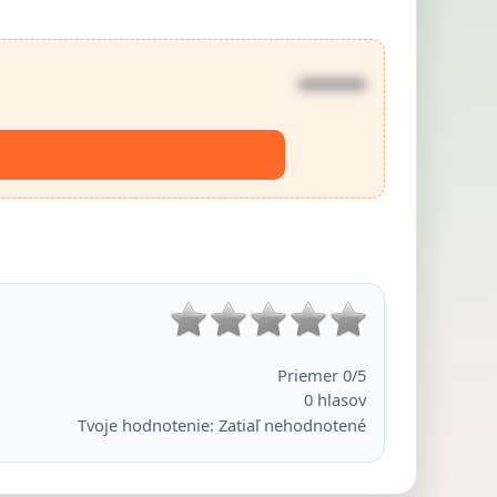
••••••
Priemer
0
/5
0
hlasov
Tvoje hodnotenie:
Zatiaľ nehodnotené