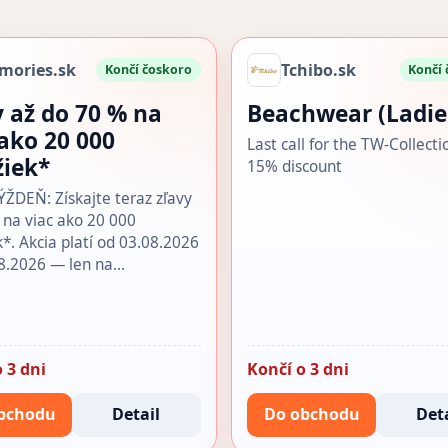
mories.sk
Tchibo.sk
Končí čoskoro
Končí
y až do 70 % na
Beachwear (Ladie
 ako 20 000
Last call for the TW-Collecti
žiek*
15% discount
DEŇ: Získajte teraz zľavy
 na viac ako 20 000
k*. Akcia platí od 03.08.2026
8.2026 — len na…
 3 dni
Končí o 3 dni
bchodu
Detail
Do obchodu
Deta