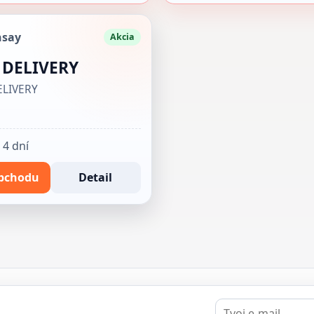
nsay
Akcia
 DELIVERY
ELIVERY
 4 dní
bchodu
Detail
E-