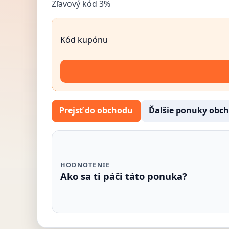
Zľavový kód 3%
Kód kupónu
Prejsť do obchodu
Ďalšie ponuky obc
HODNOTENIE
Ako sa ti páči táto ponuka?