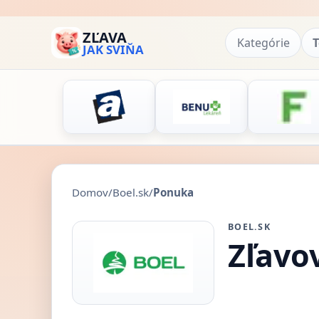
ZĽAVA
Kategórie
T
JAK SVIŇA
Domov
/
Boel.sk
/
Ponuka
BOEL.SK
Zľavo