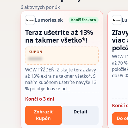
6 aktívnych ponúk
Lumories.sk
Lu
Končí čoskoro
Teraz ušetríte až 13%
Zľav
na takmer všetko*!
viac
polo
KUPÓN
WOW TÝŽ
••••••
až 70 %
položie
WOW TÝŽDEŇ: Získajte teraz zľavy
do 09.0
až 13% extra na takmer všetko*. S
naším kupónom ušetríte navyše 13
% pri objednávke od…
Končí o 3 dni
Končí o
Zobraziť
Detail
kupón
Do o