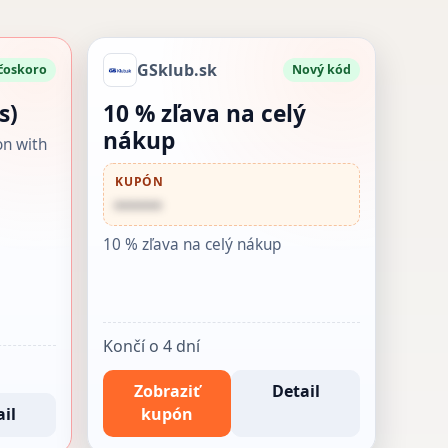
GSklub.sk
 čoskoro
Nový kód
s)
10 % zľava na celý
nákup
on with
KUPÓN
••••••
10 % zľava na celý nákup
Končí o 4 dní
Zobraziť
Detail
il
kupón