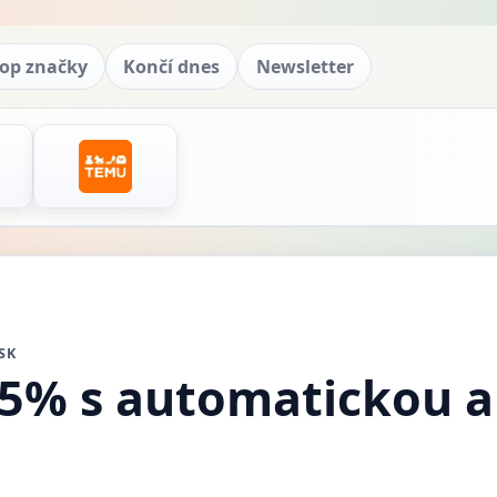
op značky
Končí dnes
Newsletter
SK
 5% s automatickou a