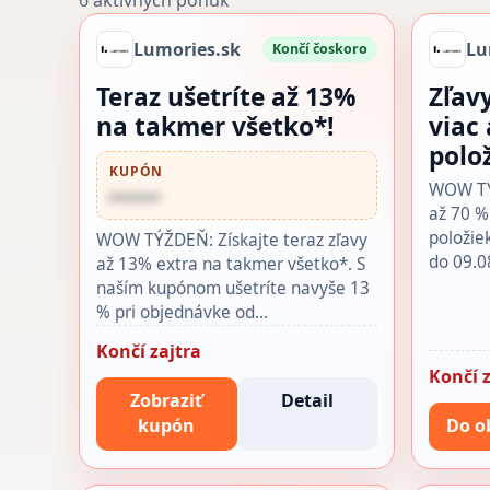
6 aktívnych ponúk
Lumories.sk
Lu
Končí čoskoro
Teraz ušetríte až 13%
Zľav
na takmer všetko*!
viac
polo
KUPÓN
WOW TÝŽ
••••••
až 70 %
položie
WOW TÝŽDEŇ: Získajte teraz zľavy
do 09.0
až 13% extra na takmer všetko*. S
naším kupónom ušetríte navyše 13
% pri objednávke od…
Končí zajtra
Končí z
Zobraziť
Detail
kupón
Do o