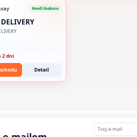
nsay
Končí čoskoro
 DELIVERY
ELIVERY
 2 dni
bchodu
Detail
E-
mail
y e-mailom