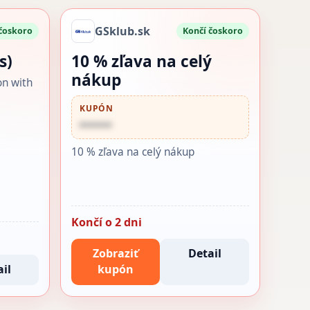
GSklub.sk
 čoskoro
Končí čoskoro
s)
10 % zľava na celý
nákup
on with
KUPÓN
••••••
10 % zľava na celý nákup
Končí o 2 dni
Zobraziť
Detail
il
kupón