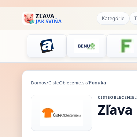
ZĽAVA
Kategórie
T
JAK SVIŇA
Domov
/
CisteOblecenie.sk
/
Ponuka
CISTEOBLECENIE.
Zľava