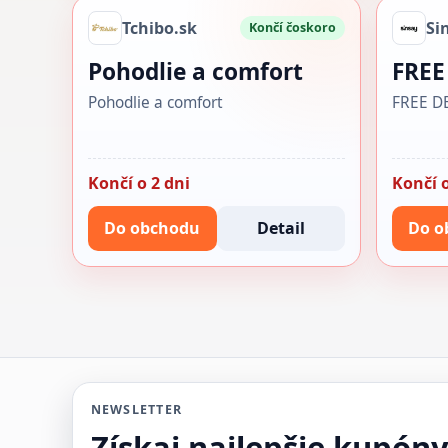
Tchibo.sk
Si
Končí čoskoro
Pohodlie a comfort
FREE
Pohodlie a comfort
FREE D
Končí o 2 dni
Končí o
Do obchodu
Detail
Do o
NEWSLETTER
Získaj najlepšie kupón