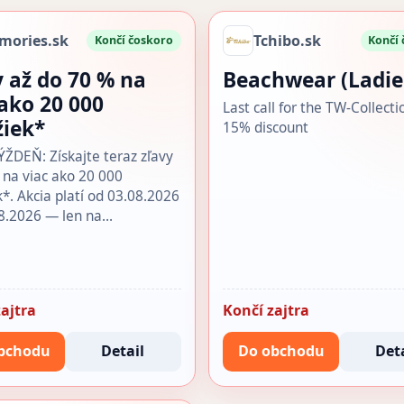
mories.sk
Tchibo.sk
Končí čoskoro
Končí
y až do 70 % na
Beachwear (Ladie
 ako 20 000
Last call for the TW-Collecti
žiek*
15% discount
DEŇ: Získajte teraz zľavy
 na viac ako 20 000
k*. Akcia platí od 03.08.2026
8.2026 — len na…
ajtra
Končí zajtra
bchodu
Detail
Do obchodu
Deta