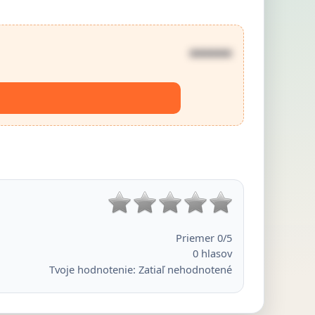
••••••
Priemer
0
/5
0
hlasov
Tvoje hodnotenie:
Zatiaľ nehodnotené