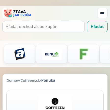
ZĽAVA
JAK SVIŇA
Zobraz
navigá
Hľadať
Hľadať
kupón
Domov
/
Coffeein.sk
/
Ponuka