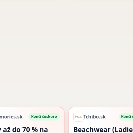
mories.sk
Tchibo.sk
Končí čoskoro
Končí
y až do 70 % na
Beachwear (Ladie