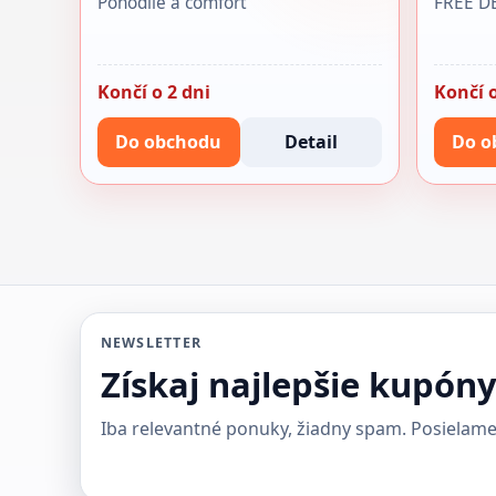
Pohodlie a comfort
FREE D
Končí o 2 dni
Končí o
Do obchodu
Detail
Do o
NEWSLETTER
Získaj najlepšie kupón
Iba relevantné ponuky, žiadny spam. Posielame