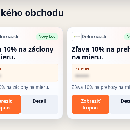
akého obchodu
koria.sk
Dekoria.sk
Nový kód
N
a 10% na záclony
Zľava 10% na pre
ieru.
na mieru.
N
KUPÓN
•
••••••
0% na záclony na mieru.
Zľava 10% na prehozy na mi
raziť
Detail
Zobraziť
Deta
upón
kupón