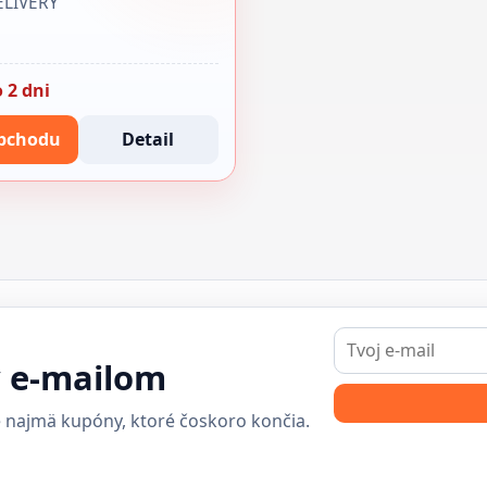
ELIVERY
 2 dni
bchodu
Detail
E-
mail
y e-mailom
 najmä kupóny, ktoré čoskoro končia.