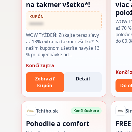
na takmer všetko*!
viac
polo
KUPÓN
WOW TÝŽ
••••••
až 70 %
položie
WOW TÝŽDEŇ: Získajte teraz zľavy
do 09.0
až 13% extra na takmer všetko*. S
naším kupónom ušetríte navyše 13
% pri objednávke od…
Končí zajtra
Končí z
Zobraziť
Detail
kupón
Do o
Tchibo.sk
Si
Končí čoskoro
Pohodlie a comfort
FREE