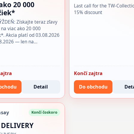
 ako 20 000
Last call for the TW-Collecti
žiek*
15% discount
DEŇ: Získajte teraz zľavy
 na viac ako 20 000
k*. Akcia platí od 03.08.2026
8.2026 — len na…
ajtra
Končí zajtra
bchodu
Detail
Do obchodu
Deta
nsay
Končí čoskoro
 DELIVERY