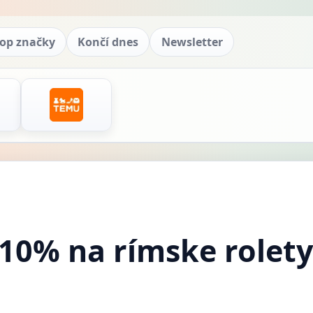
op značky
Končí dnes
Newsletter
 10% na rímske rolety