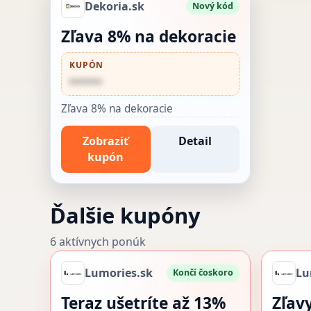
Dekoria.sk
Nový kód
Zľava 8% na dekoracie
KUPÓN
••••••
Zľava 8% na dekoracie
Zobraziť
Detail
kupón
Ďalšie kupóny
6 aktívnych ponúk
Lumories.sk
Lu
Končí čoskoro
Teraz ušetríte až 13%
Zľav