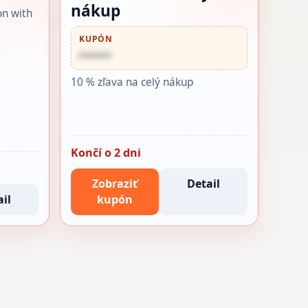
nákup
on with
KUPÓN
••••••
10 % zľava na celý nákup
Končí o 2 dni
Zobraziť
Detail
il
kupón