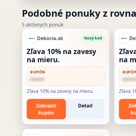
Podobné ponuky z rovn
5 aktívnych ponúk
Dekoria.sk
De
Nový kód
Zľava 10% na zavesy
Zľav
na mieru.
na m
KUPÓN
KUPÓ
••••••
•••••
Zľava 10% na zavesy na mieru.
Zľava 1
Zobraziť
Detail
Zob
kupón
k