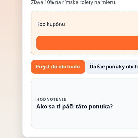
Zľava 10% na rímske rolety na mieru.
Kód kupónu
Prejsť do obchodu
Ďalšie ponuky obc
HODNOTENIE
Ako sa ti páči táto ponuka?