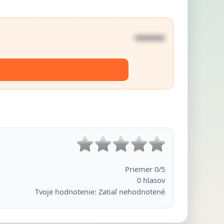
••••••
Priemer
0
/5
0
hlasov
Tvoje hodnotenie:
Zatiaľ nehodnotené