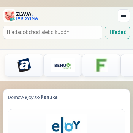
ZĽAVA
JAK SVIŇA
Zobraz
navigá
Hľadať
Hľadať
kupón
Domov
/
eJoy.sk
/
Ponuka