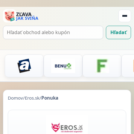
ZĽAVA
JAK SVIŇA
Zobraz
navigá
Hľadať
Hľadať
kupón
Domov
/
Eros.sk
/
Ponuka