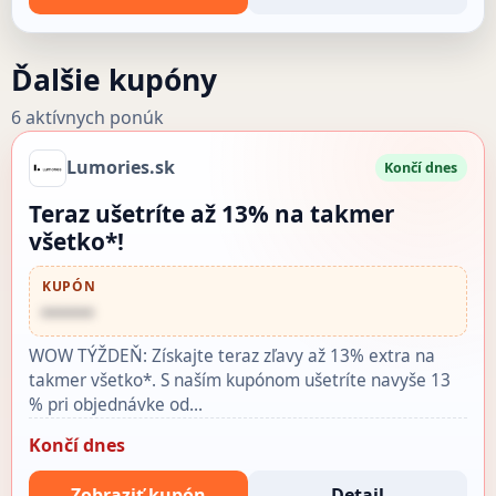
Ďalšie kupóny
6 aktívnych ponúk
Lumories.sk
Končí dnes
Teraz ušetríte až 13% na takmer
všetko*!
KUPÓN
••••••
WOW TÝŽDEŇ: Získajte teraz zľavy až 13% extra na
takmer všetko*. S naším kupónom ušetríte navyše 13
% pri objednávke od…
Končí dnes
Zobraziť kupón
Detail