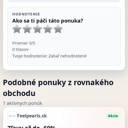
HODNOTENIE
Ako sa ti páči táto ponuka?
Priemer
0
/5
0
hlasov
Tvoje hodnotenie:
Zatiaľ nehodnotené
Podobné ponuky z rovnakého
obchodu
1 aktívnych ponúk
Feelpearls.sk
Akcia
Zľavy až do -60%