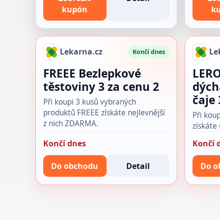
kupón
k
Lekarna.cz
Le
Končí dnes
FREEE Bezlepkové
LERO
těstoviny 3 za cenu 2
dých
čaje 
Při koupi 3 kusů vybraných
produktů FREEE získáte nejlevnější
Při kou
z nich ZDARMA.
získáte
Končí dnes
Končí 
Do obchodu
Detail
Do o