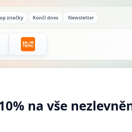
op značky
Končí dnes
Newsletter
 10% na vše nezlevně