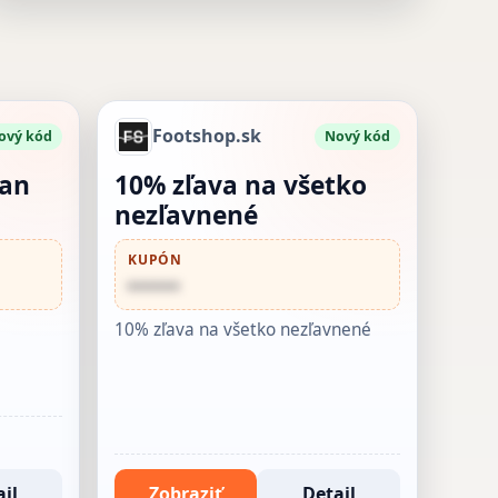
Footshop.sk
ový kód
Nový kód
dan
10% zľava na všetko
nezľavnené
KUPÓN
••••••
10% zľava na všetko nezľavnené
il
Zobraziť
Detail