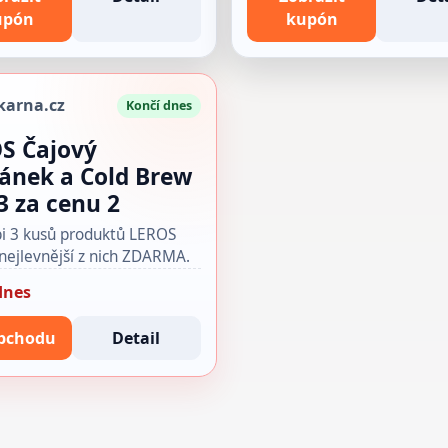
upón
kupón
karna.cz
Končí dnes
S Čajový
ánek a Cold Brew
3 za cenu 2
pi 3 kusů produktů LEROS
 nejlevnější z nich ZDARMA.
dnes
bchodu
Detail