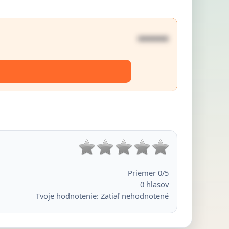
••••••
Priemer
0
/5
0
hlasov
Tvoje hodnotenie:
Zatiaľ nehodnotené