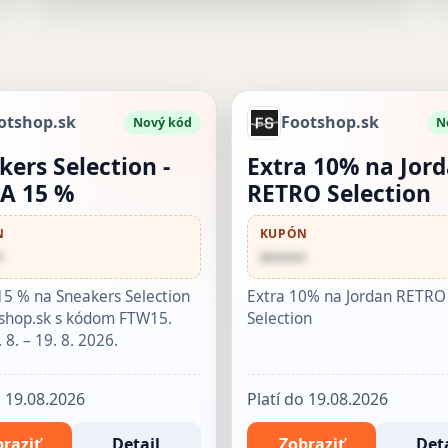
otshop.sk
Footshop.sk
Nový kód
N
kers Selection -
Extra 10% na Jor
A 15 %
RETRO Selection
N
KUPÓN
•
••••••
5 % na Sneakers Selection
Extra 10% na Jordan RETRO
shop.sk s kódom FTW15.
Selection
. 8. – 19. 8. 2026.
o 19.08.2026
Platí do 19.08.2026
raziť
Detail
Zobraziť
Deta