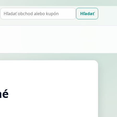
Hľadať
Hľadať
kupón
né