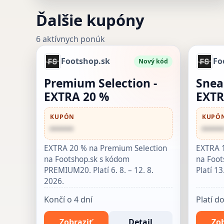
Ďalšie kupóny
6 aktívnych ponúk
Footshop.sk
Fo
Nový kód
Premium Selection -
Snea
EXTRA 20 %
EXTR
KUPÓN
KUPÓ
••••••
•••••
EXTRA 20 % na Premium Selection
EXTRA 1
na Footshop.sk s kódom
na Foot
PREMIUM20. Platí 6. 8. – 12. 8.
Platí 13
2026.
Končí o 4 dní
Platí d
Zobraziť
Detail
Zob