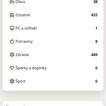
Obuv
38
Ostatné
433
PC a softvér
1
Potraviny
8
Zdravie
449
Šperky a doplnky
0
Šport
0