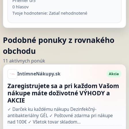
Priemer
0
/5
0
hlasov
Tvoje hodnotenie:
Zatiaľ nehodnotené
Podobné ponuky z rovnakého
obchodu
11 aktívnych ponúk
IntímneNákupy.sk
Akcia
Zaregistrujete sa a pri každom Vašom
nákupe máte doživotné VÝHODY a
AKCIE
✓ Darček ku každému nákupu Dezinfekčný-
antibakteriálny GÉL ✓ Poštovné zdarma pri nákupe
nad 100€ ✓ Všetok tovar skladom…