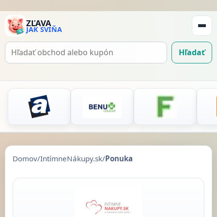
ZĽAVA
JAK SVIŇA
Zobraz
navigá
Hľadať
Hľadať
kupón
Domov
/
IntímneNákupy.sk
/
Ponuka