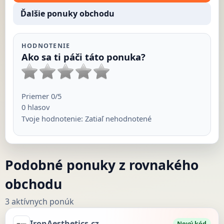
Ďalšie ponuky obchodu
HODNOTENIE
Ako sa ti páči táto ponuka?
Priemer
0
/5
0
hlasov
Tvoje hodnotenie:
Zatiaľ nehodnotené
Podobné ponuky z rovnakého
obchodu
3 aktívnych ponúk
IronAesthetics.cz
Nový kód