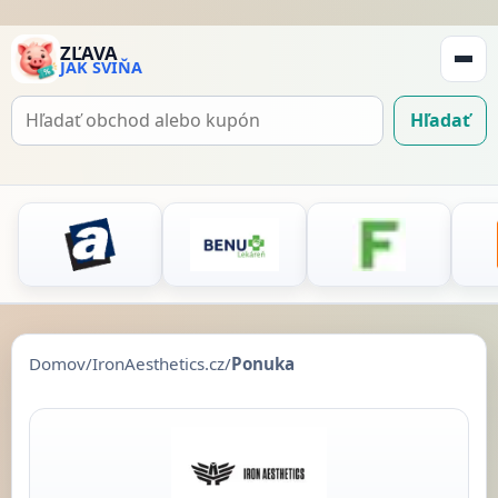
ZĽAVA
JAK SVIŇA
Zobraz
navigá
Hľadať
Hľadať
kupón
Domov
/
IronAesthetics.cz
/
Ponuka