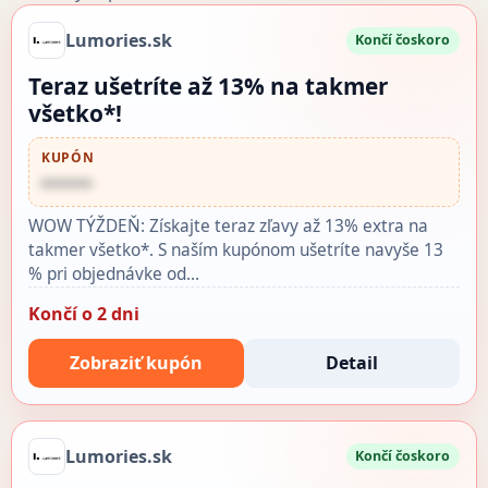
Lumories.sk
Končí čoskoro
Teraz ušetríte až 13% na takmer
všetko*!
KUPÓN
••••••
WOW TÝŽDEŇ: Získajte teraz zľavy až 13% extra na
takmer všetko*. S naším kupónom ušetríte navyše 13
% pri objednávke od…
Končí o 2 dni
Zobraziť kupón
Detail
Lumories.sk
Končí čoskoro