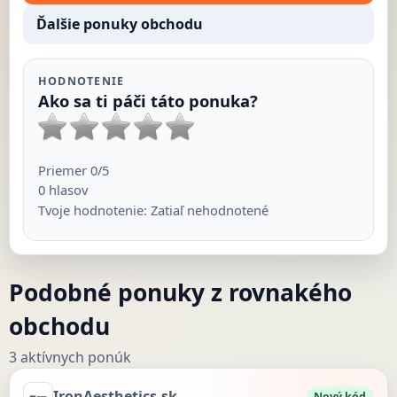
Ďalšie ponuky obchodu
HODNOTENIE
Ako sa ti páči táto ponuka?
Priemer
0
/5
0
hlasov
Tvoje hodnotenie:
Zatiaľ nehodnotené
Podobné ponuky z rovnakého
obchodu
3 aktívnych ponúk
IronAesthetics.sk
Nový kód