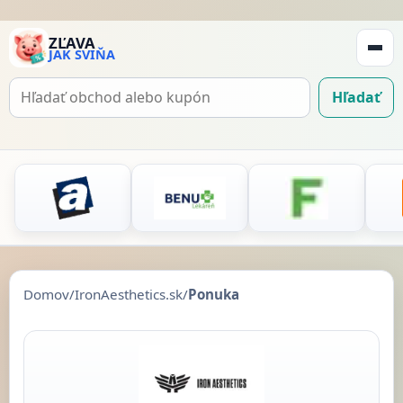
ZĽAVA
JAK SVIŇA
Zobraz
navigá
Hľadať
Hľadať
kupón
Domov
/
IronAesthetics.sk
/
Ponuka