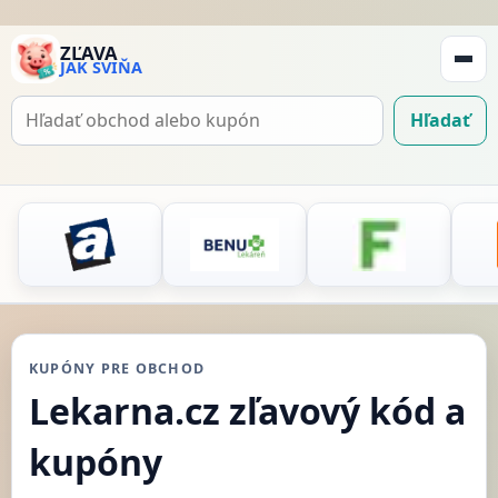
ZĽAVA
JAK SVIŇA
Zobraz
navigá
Hľadať
Hľadať
kupón
KUPÓNY PRE OBCHOD
Lekarna.cz zľavový kód a
kupóny