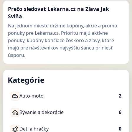
Prečo sledovať Lekarna.cz na Zľava Jak
Sviňa
Na jednom mieste držíme kupóny, akcie a promo
ponuky pre Lekarna.cz. Prioritu majú aktívne
ponuky, kupóny končiace čoskoro a zľavy, ktoré
majú pre návštevníkov najvyššiu šancu priniesť
úsporu.
Kategórie
Auto-moto
2
Bývanie a dekorácie
6
Deti a hračky
0