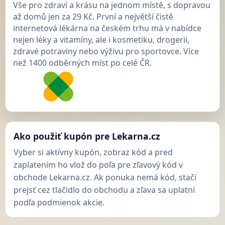
Vše pro zdraví a krásu na jednom místě, s dopravou
až domů jen za 29 Kč. První a největší čistě
internetová lékárna na českém trhu má v nabídce
nejen léky a vitamíny, ale i kosmetiku, drogerii,
zdravé potraviny nebo výživu pro sportovce. Více
než 1400 odběrných míst po celé ČR.
Ako použiť kupón pre Lekarna.cz
Vyber si aktívny kupón, zobraz kód a pred
zaplatením ho vlož do poľa pre zľavový kód v
obchode Lekarna.cz. Ak ponuka nemá kód, stačí
prejsť cez tlačidlo do obchodu a zľava sa uplatní
podľa podmienok akcie.