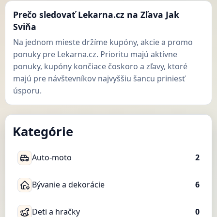
Prečo sledovať Lekarna.cz na Zľava Jak
Sviňa
Na jednom mieste držíme kupóny, akcie a promo
ponuky pre Lekarna.cz. Prioritu majú aktívne
ponuky, kupóny končiace čoskoro a zľavy, ktoré
majú pre návštevníkov najvyššiu šancu priniesť
úsporu.
Kategórie
Auto-moto
2
Bývanie a dekorácie
6
Deti a hračky
0