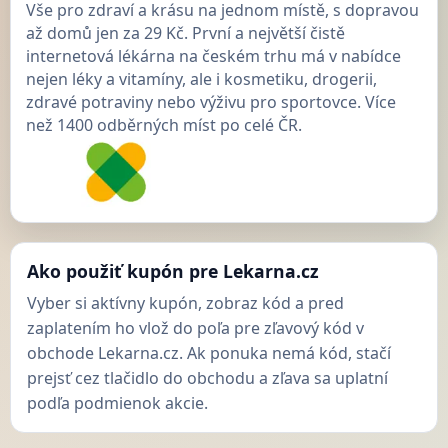
Vše pro zdraví a krásu na jednom místě, s dopravou
až domů jen za 29 Kč. První a největší čistě
internetová lékárna na českém trhu má v nabídce
nejen léky a vitamíny, ale i kosmetiku, drogerii,
zdravé potraviny nebo výživu pro sportovce. Více
než 1400 odběrných míst po celé ČR.
Ako použiť kupón pre Lekarna.cz
Vyber si aktívny kupón, zobraz kód a pred
zaplatením ho vlož do poľa pre zľavový kód v
obchode Lekarna.cz. Ak ponuka nemá kód, stačí
prejsť cez tlačidlo do obchodu a zľava sa uplatní
podľa podmienok akcie.