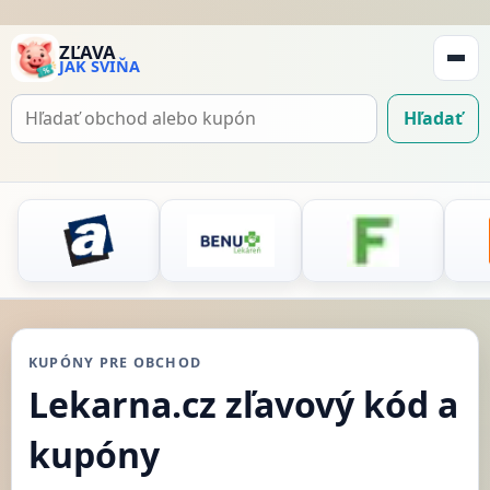
ZĽAVA
JAK SVIŇA
Zobraz
navigá
Hľadať
Hľadať
kupón
KUPÓNY PRE OBCHOD
Lekarna.cz zľavový kód a
kupóny