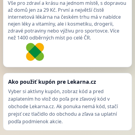
Vše pro zdraví a krásu na jednom místě, s dopravou
až domů jen za 29 Kč. První a největší čistě
internetová lékárna na českém trhu má v nabídce
nejen léky a vitamíny, ale i kosmetiku, drogerii,
zdravé potraviny nebo výživu pro sportovce. Více
než 1400 odběrných míst po celé ČR.
Ako použiť kupón pre Lekarna.cz
Vyber si aktívny kupón, zobraz kód a pred
zaplatením ho vlož do poľa pre zľavový kód v
obchode Lekarna.cz. Ak ponuka nemá kód, stačí
prejsť cez tlačidlo do obchodu a zľava sa uplatní
podľa podmienok akcie.