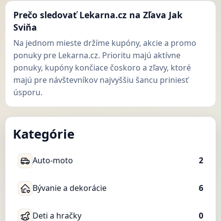
Prečo sledovať Lekarna.cz na Zľava Jak
Sviňa
Na jednom mieste držíme kupóny, akcie a promo
ponuky pre Lekarna.cz. Prioritu majú aktívne
ponuky, kupóny končiace čoskoro a zľavy, ktoré
majú pre návštevníkov najvyššiu šancu priniesť
úsporu.
Kategórie
Auto-moto
2
Bývanie a dekorácie
6
Deti a hračky
0