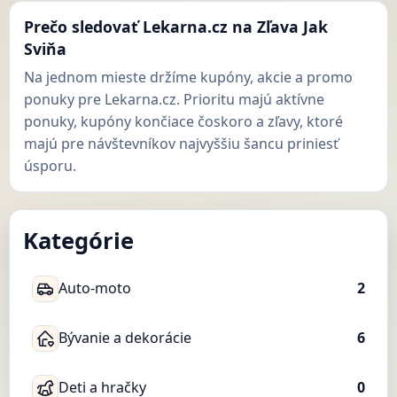
Prečo sledovať Lekarna.cz na Zľava Jak
Sviňa
Na jednom mieste držíme kupóny, akcie a promo
ponuky pre Lekarna.cz. Prioritu majú aktívne
ponuky, kupóny končiace čoskoro a zľavy, ktoré
majú pre návštevníkov najvyššiu šancu priniesť
úsporu.
Kategórie
Auto-moto
2
Bývanie a dekorácie
6
Deti a hračky
0