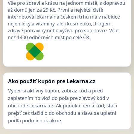
Vše pro zdraví a krásu na jednom místě, s dopravou
až domů jen za 29 Kč. První a největší čistě
internetová lékárna na českém trhu má v nabídce
nejen léky a vitamíny, ale i kosmetiku, drogerii,
zdravé potraviny nebo výživu pro sportovce. Více
než 1400 odběrných míst po celé ČR.
Ako použiť kupón pre Lekarna.cz
Vyber si aktívny kupón, zobraz kód a pred
zaplatením ho vlož do poľa pre zľavový kód v
obchode Lekarna.cz. Ak ponuka nemá kód, stačí
prejsť cez tlačidlo do obchodu a zľava sa uplatní
podľa podmienok akcie.