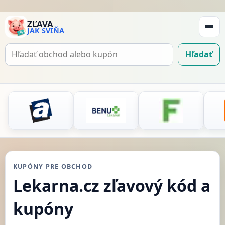
ZĽAVA
JAK SVIŇA
Zobraz
navigá
Hľadať
Hľadať
kupón
KUPÓNY PRE OBCHOD
Lekarna.cz zľavový kód a
kupóny