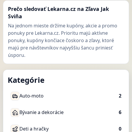
Prečo sledovať Lekarna.cz na Zľava Jak
Sviňa
Na jednom mieste držíme kupóny, akcie a promo
ponuky pre Lekarna.cz. Prioritu majú aktívne
ponuky, kupóny končiace čoskoro a zľavy, ktoré
majú pre návštevníkov najvyššiu šancu priniesť
úsporu.
Kategórie
Auto-moto
2
Bývanie a dekorácie
6
Deti a hračky
0