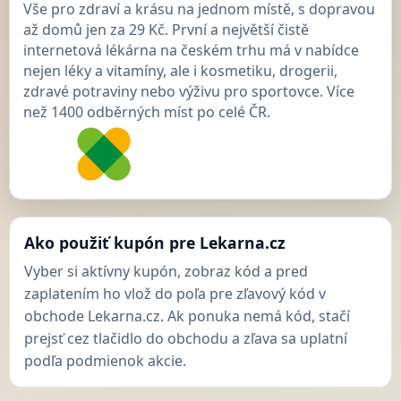
Vše pro zdraví a krásu na jednom místě, s dopravou
až domů jen za 29 Kč. První a největší čistě
internetová lékárna na českém trhu má v nabídce
nejen léky a vitamíny, ale i kosmetiku, drogerii,
zdravé potraviny nebo výživu pro sportovce. Více
než 1400 odběrných míst po celé ČR.
Ako použiť kupón pre Lekarna.cz
Vyber si aktívny kupón, zobraz kód a pred
zaplatením ho vlož do poľa pre zľavový kód v
obchode Lekarna.cz. Ak ponuka nemá kód, stačí
prejsť cez tlačidlo do obchodu a zľava sa uplatní
podľa podmienok akcie.