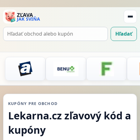
ZĽAVA
JAK SVIŇA
Zobraz
navigá
Hľadať
Hľadať
kupón
KUPÓNY PRE OBCHOD
Lekarna.cz zľavový kód a
kupóny