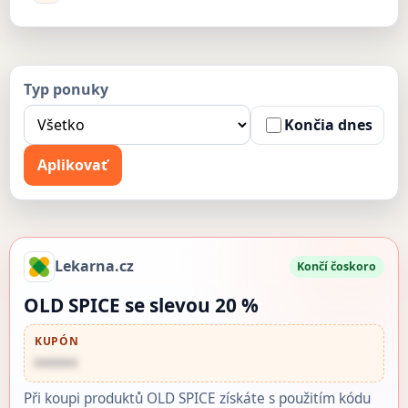
Typ ponuky
Končia dnes
Aplikovať
Lekarna.cz
Končí čoskoro
OLD SPICE se slevou 20 %
KUPÓN
••••••
Při koupi produktů OLD SPICE získáte s použitím kódu