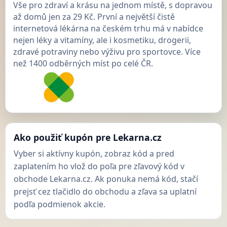
Vše pro zdraví a krásu na jednom místě, s dopravou
až domů jen za 29 Kč. První a největší čistě
internetová lékárna na českém trhu má v nabídce
nejen léky a vitamíny, ale i kosmetiku, drogerii,
zdravé potraviny nebo výživu pro sportovce. Více
než 1400 odběrných míst po celé ČR.
Ako použiť kupón pre Lekarna.cz
Vyber si aktívny kupón, zobraz kód a pred
zaplatením ho vlož do poľa pre zľavový kód v
obchode Lekarna.cz. Ak ponuka nemá kód, stačí
prejsť cez tlačidlo do obchodu a zľava sa uplatní
podľa podmienok akcie.