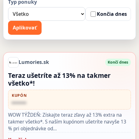
Typ ponuky
Končia dnes
Aplikovať
Lumories.sk
Končí dnes
Teraz ušetríte až 13% na takmer
všetko*!
KUPÓN
••••••
WOW TÝŽDEŇ: Získajte teraz zľavy až 13% extra na
takmer všetko*. S naším kupónom ušetríte navyše 13
% pri objednávke od…