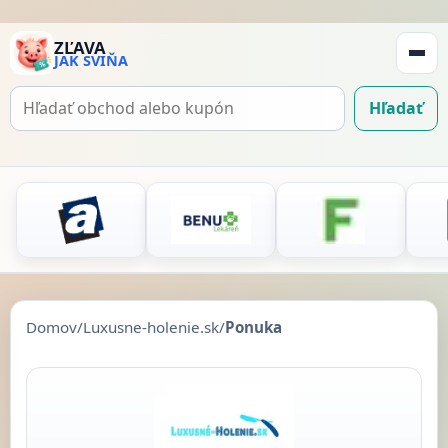
ZĽAVA
JAK SVIŇA
Zobraz
navigá
Hľadať
Hľadať
kupón
Domov
/
Luxusne-holenie.sk
/
Ponuka