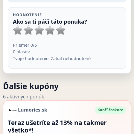
HODNOTENIE
Ako sa ti páči táto ponuka?
Priemer
0
/5
0
hlasov
Tvoje hodnotenie:
Zatiaľ nehodnotené
Ďalšie kupóny
6 aktívnych ponúk
Lumories.sk
Končí čoskoro
Teraz ušetríte až 13% na takmer
všetko*!