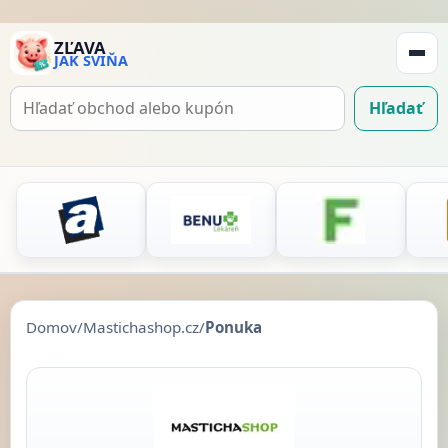
ZĽAVA
JAK SVIŇA
Zobraz
navigá
Hľadať
Hľadať
kupón
Domov
/
Mastichashop.cz
/
Ponuka