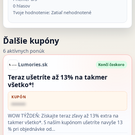
0
hlasov
Tvoje hodnotenie:
Zatiaľ nehodnotené
Ďalšie kupóny
6 aktívnych ponúk
Lumories.sk
Končí čoskoro
Teraz ušetríte až 13% na takmer
všetko*!
KUPÓN
••••••
WOW TÝŽDEŇ: Získajte teraz zľavy až 13% extra na
takmer všetko*. S naším kupónom ušetríte navyše 13
% pri objednávke od…