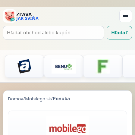
ZĽAVA
JAK SVIŇA
Zobraz
navigá
Hľadať
Hľadať
kupón
Domov
/
Mobilego.sk
/
Ponuka