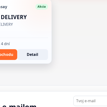
nsay
Akcia
 DELIVERY
ELIVERY
 4 dní
bchodu
Detail
E-
mail
y e-mailom