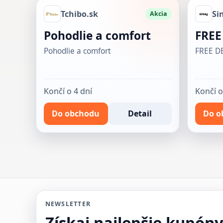
Tchibo.sk
Si
Akcia
Pohodlie a comfort
FREE
Pohodlie a comfort
FREE D
Končí o 4 dní
Končí o
Do obchodu
Detail
Do o
NEWSLETTER
Získaj najlepšie kupón