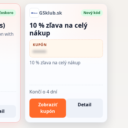
GSklub.sk
 čoskoro
Nový kód
s)
10 % zľava na celý
nákup
on with
KUPÓN
••••••
10 % zľava na celý nákup
Končí o 4 dní
Zobraziť
Detail
il
kupón