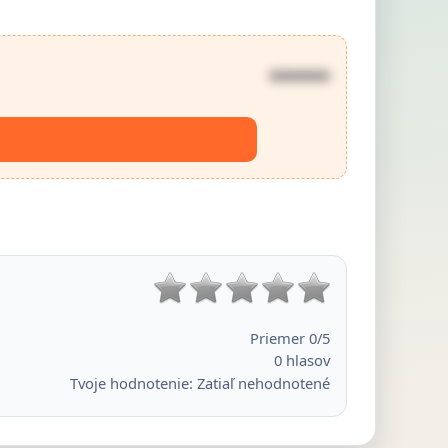
••••••
Priemer
0
/5
0
hlasov
Tvoje hodnotenie:
Zatiaľ nehodnotené