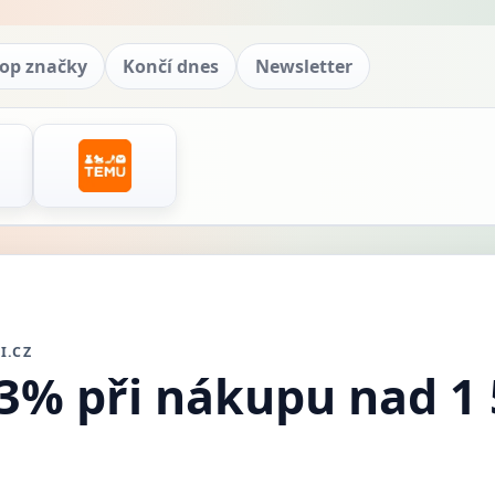
op značky
Končí dnes
Newsletter
I.CZ
 3% při nákupu nad 1 