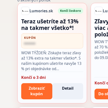
6 aktívnych ponúk
Lumories.sk
Lu
Končí čoskoro
Teraz ušetríte až 13%
Zľav
na takmer všetko*!
viac
polo
KUPÓN
WOW TÝŽ
••••••
až 70 %
položie
WOW TÝŽDEŇ: Získajte teraz zľavy
do 09.0
až 13% extra na takmer všetko*. S
naším kupónom ušetríte navyše 13
% pri objednávke od…
Končí o 3 dni
Končí o
Zobraziť
Detail
kupón
Do o