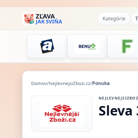
ZĽAVA
Kategórie
T
JAK SVIŇA
Domov
/
NejlevnejsiZbozi.cz
/
Ponuka
NEJLEVNEJSIZBOZ
Sleva