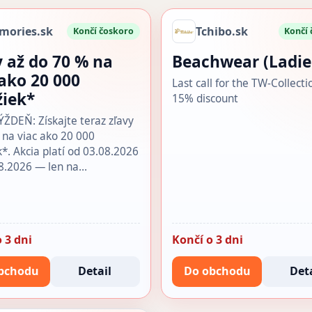
mories.sk
Tchibo.sk
Končí čoskoro
Končí
y až do 70 % na
Beachwear (Ladie
 ako 20 000
Last call for the TW-Collecti
žiek*
15% discount
DEŇ: Získajte teraz zľavy
 na viac ako 20 000
k*. Akcia platí od 03.08.2026
8.2026 — len na…
 3 dni
Končí o 3 dni
bchodu
Detail
Do obchodu
Deta