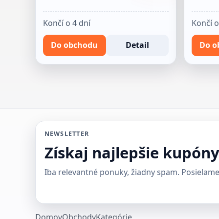
Končí o 4 dní
Končí o
Do obchodu
Detail
Do o
NEWSLETTER
Získaj najlepšie kupón
Iba relevantné ponuky, žiadny spam. Posielame
Domov
Obchody
Kategórie