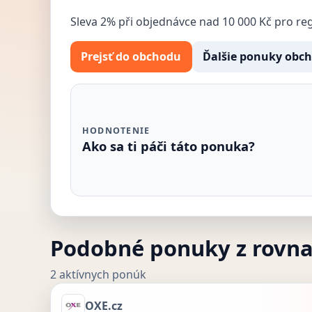
Sleva 2% při objednávce nad 10 000 Kč pro re
Prejsť do obchodu
Ďalšie ponuky obc
HODNOTENIE
Ako sa ti páči táto ponuka?
Podobné ponuky z rovn
2 aktívnych ponúk
OXE.cz