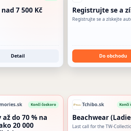
 nad 7 500 Kč
Registrujte se a 
Registrujte se a získejte a
Detail
Do obchodu
mories.sk
Tchibo.sk
Končí čoskoro
Končí
y až do 70 % na
Beachwear (Ladie
 ako 20 000
Last call for the TW-Collecti