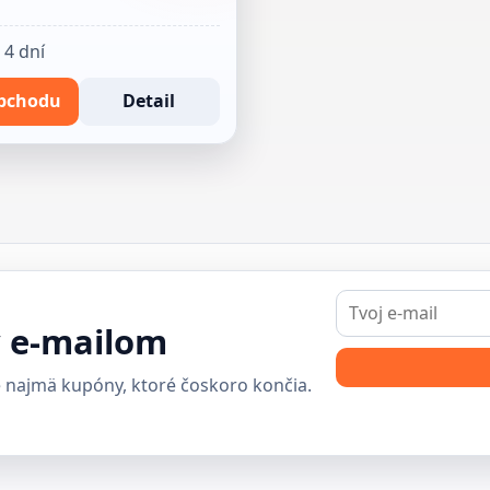
 4 dní
bchodu
Detail
E-
mail
y e-mailom
 najmä kupóny, ktoré čoskoro končia.