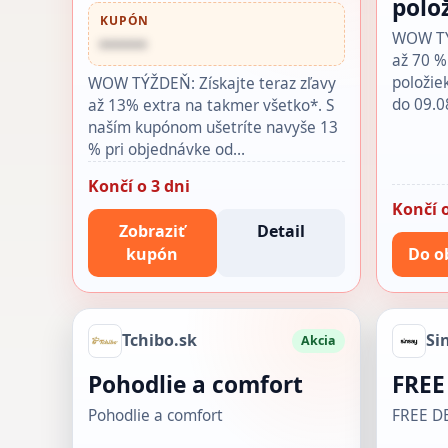
polo
KUPÓN
WOW TÝŽ
••••••
až 70 %
položie
WOW TÝŽDEŇ: Získajte teraz zľavy
do 09.0
až 13% extra na takmer všetko*. S
naším kupónom ušetríte navyše 13
% pri objednávke od…
Končí o 3 dni
Končí o
Zobraziť
Detail
kupón
Do o
Tchibo.sk
Si
Akcia
Pohodlie a comfort
FREE
Pohodlie a comfort
FREE D