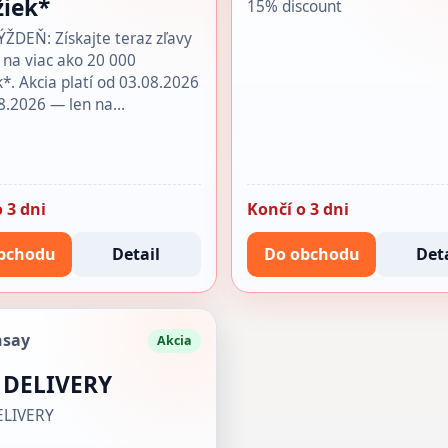
žiek*
15% discount
DEŇ: Získajte teraz zľavy
 na viac ako 20 000
k*. Akcia platí od 03.08.2026
8.2026 — len na…
 3 dni
Končí o 3 dni
bchodu
Detail
Do obchodu
Deta
nsay
Akcia
 DELIVERY
ELIVERY