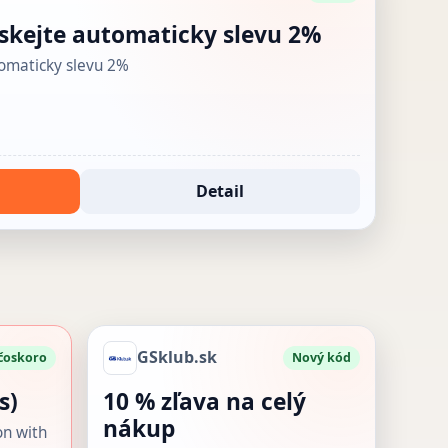
získejte automaticky slevu 2%
utomaticky slevu 2%
Detail
GSklub.sk
 čoskoro
Nový kód
s)
10 % zľava na celý
nákup
on with