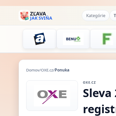
ZĽAVA
Kategórie
T
JAK SVIŇA
Domov
/
OXE.cz
/
Ponuka
OXE.CZ
Sleva
regis