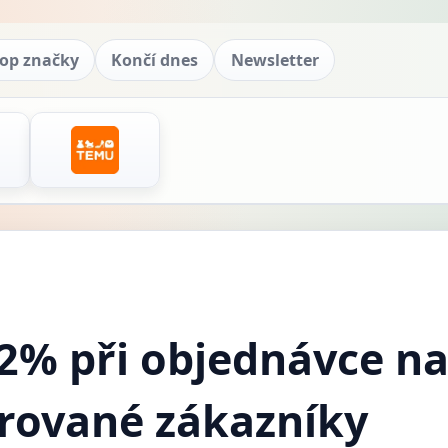
op značky
Končí dnes
Newsletter
 2% při objednávce na
trované zákazníky