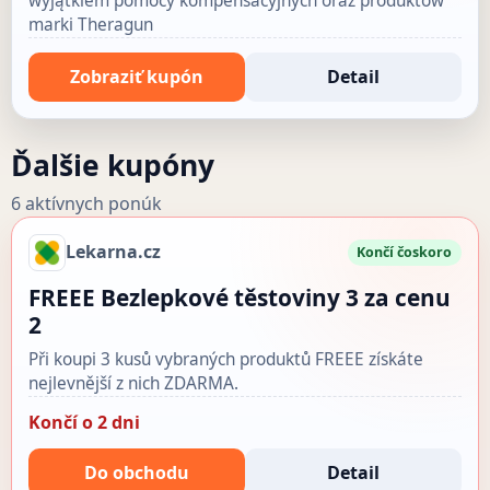
wyjątkiem pomocy kompensacyjnych oraz produktów
marki Theragun
Zobraziť kupón
Detail
Ďalšie kupóny
6 aktívnych ponúk
Lekarna.cz
Končí čoskoro
FREEE Bezlepkové těstoviny 3 za cenu
2
Při koupi 3 kusů vybraných produktů FREEE získáte
nejlevnější z nich ZDARMA.
Končí o 2 dni
Do obchodu
Detail