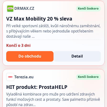
DRMAX.CZ
Končí čoskoro
VZ Max Mobility 20 % sleva
Při velké sportovní zátěži, kvůli náročnému zaměstnání,
s přibývajícím věkem nebo jednoduše opotřebením
dostávají naše …
Končí o 3 dni
Do obchodu
Detail
Terezia.eu
Končí čoskoro
HIT produkt: ProstaHELP
Vyladěná kombinace pro muže pro udržení zdravých
funkcí močových cest a prostaty. Saw palmetto příznivě
působí na zdrav…