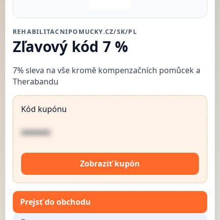
REHABILITACNIPOMUCKY.CZ/SK/PL
Zľavový kód 7 %
7% sleva na vše kromě kompenzačních pomůcek a
Therabandu
Kód kupónu
••••••
Zobraziť kupón
Prejsť do obchodu