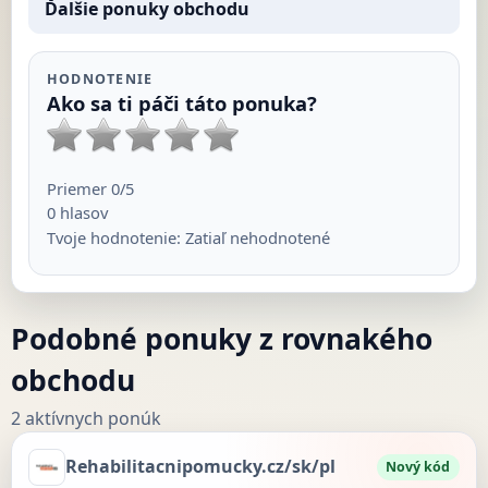
Ďalšie ponuky obchodu
HODNOTENIE
Ako sa ti páči táto ponuka?
Priemer
0
/5
0
hlasov
Tvoje hodnotenie:
Zatiaľ nehodnotené
Podobné ponuky z rovnakého
obchodu
2 aktívnych ponúk
Rehabilitacnipomucky.cz/sk/pl
Nový kód