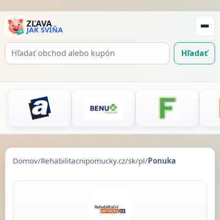
ZĽAVA
JAK SVIŇA
Zobraz
navigá
Hľadať
Hľadať
kupón
Domov
/
Rehabilitacnipomucky.cz/sk/pl
/
Ponuka