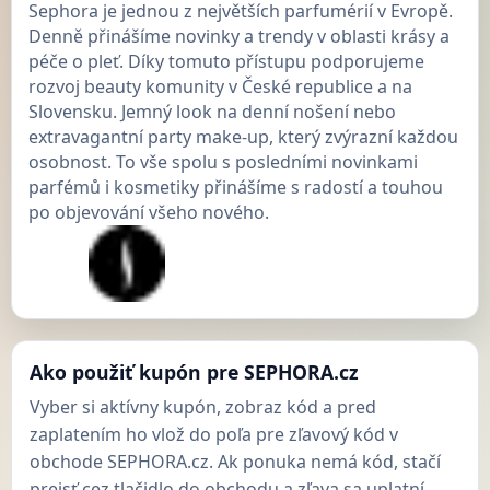
Sephora je jednou z největších parfumérií v Evropě.
Denně přinášíme novinky a trendy v oblasti krásy a
péče o pleť. Díky tomuto přístupu podporujeme
rozvoj beauty komunity v České republice a na
Slovensku. Jemný look na denní nošení nebo
extravagantní party make-up, který zvýrazní každou
osobnost. To vše spolu s posledními novinkami
parfémů i kosmetiky přinášíme s radostí a touhou
po objevování všeho nového.
Ako použiť kupón pre SEPHORA.cz
Vyber si aktívny kupón, zobraz kód a pred
zaplatením ho vlož do poľa pre zľavový kód v
obchode SEPHORA.cz. Ak ponuka nemá kód, stačí
prejsť cez tlačidlo do obchodu a zľava sa uplatní