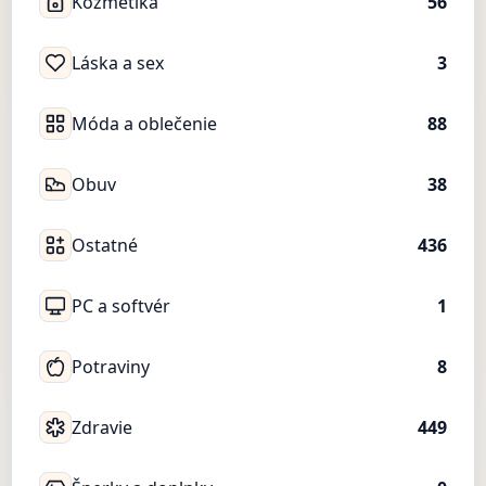
Kozmetika
56
Láska a sex
3
Móda a oblečenie
88
Obuv
38
Ostatné
436
PC a softvér
1
Potraviny
8
Zdravie
449