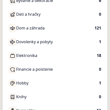
Bývanie a dekorácie
6
Deti a hračky
0
Dom a záhrada
121
Dovolenky a pobyty
1
Elektronika
18
Financie a poistenie
0
Hobby
1
Knihy
0