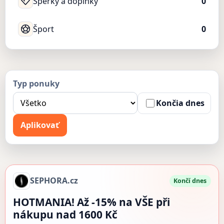
Šperky a doplnky
0
Šport
0
Typ ponuky
Končia dnes
Aplikovať
SEPHORA.cz
Končí dnes
HOTMANIA! Až -15% na VŠE při
nákupu nad 1600 Kč