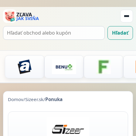
ZĽAVA
JAK SVIŇA
Zobraz
navigá
Hľadať
Hľadať
kupón
Domov
/
Sizeer.sk
/
Ponuka