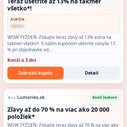
Teraz ušetríte až 13% na takmer
všetko*!
KUPÓN
••••••
WOW TÝŽDEŇ: Získajte teraz zľavy až 13% extra na
takmer všetko*. S naším kupónom ušetríte navyše 13
% pri objednávke od…
Končí o 3 dni
Zobraziť kupón
Detail
Lumories.sk
Končí čoskoro
Zľavy až do 70 % na viac ako 20 000
položiek*
WOW TÝŽDEŇ: Získajte teraz zľavy až 70 % na viac ako