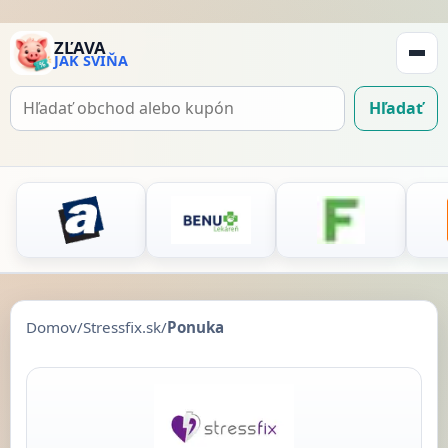
ZĽAVA
JAK SVIŇA
Zobraz
navigá
Hľadať
Hľadať
kupón
Domov
/
Stressfix.sk
/
Ponuka