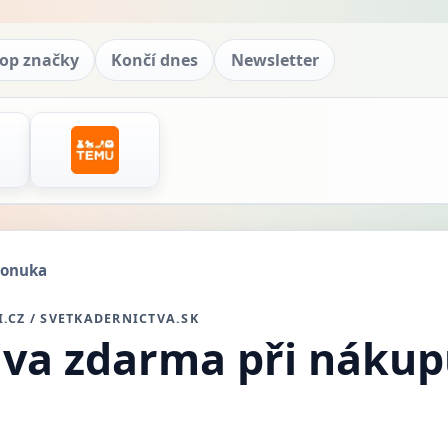
op značky
Končí dnes
Newsletter
onuka
.CZ / SVETKADERNICTVA.SK
va zdarma při nákup