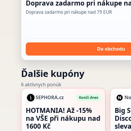
Doprava zadarmo pri nákupe n
Doprava zadarmo pri nákupe nad 79 EUR
Do obchodu
Ďalšie kupóny
6 aktívnych ponúk
SEPHORA.cz
No
Končí dnes
HOTMANIA! Až -15%
Big 
na VŠE při nákupu nad
Disc
1600 Kč
slev