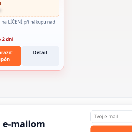
N
•
 na LÍČENÍ při nákupu nad
 2 dni
raziť
Detail
upón
E-
mail
y e-mailom