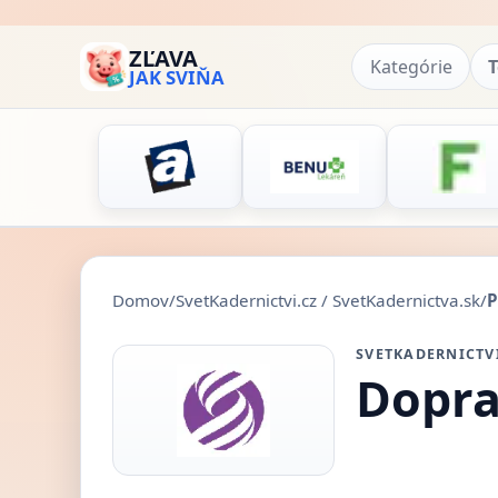
ZĽAVA
Kategórie
T
JAK SVIŇA
Domov
/
SvetKadernictvi.cz / SvetKadernictva.sk
/
P
SVETKADERNICTVI
Dopra