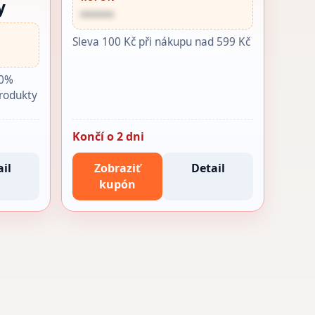
y
••••••
Sleva 100 Kč při nákupu nad 599 Kč
20%
produkty
Končí o 2 dni
il
Zobraziť
Detail
kupón