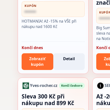
znač
KUPÓN
••••••
KUPÓ
•••••
HOTMANIA! Až -15% na VŠE při
nákupu nad 1600 Kč
Big Sum
sleva n
na Noti
Končí dnes
Končí o
Zobraziť
Detail
Zob
kupón
k
Yves-rocher.cz
SE
Končí čoskoro
Sleva 300 Kč při
Až -
nákupu nad 899 Kč
náku