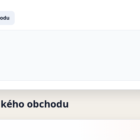
hodu
akého obchodu