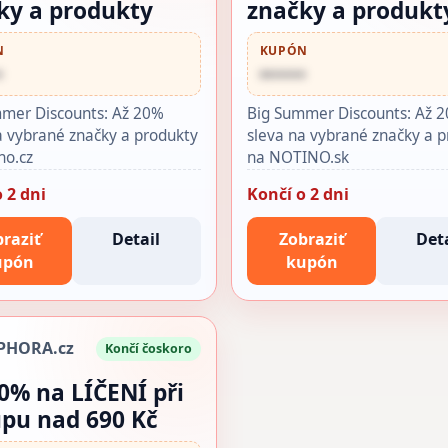
ky a produkty
značky a produkt
N
KUPÓN
•
••••••
mer Discounts: Až 20%
Big Summer Discounts: Až 
a vybrané značky a produkty
sleva na vybrané značky a 
no.cz
na NOTINO.sk
 2 dni
Končí o 2 dni
raziť
Detail
Zobraziť
Deta
upón
kupón
PHORA.cz
Končí čoskoro
20% na LÍČENÍ při
pu nad 690 Kč