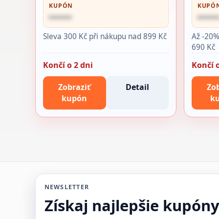
KUPÓN
KUPÓ
••••••
•••••
Sleva 300 Kč při nákupu nad 899 Kč
Až -20%
690 Kč
Končí o 2 dni
Končí o
Zobraziť
Detail
Zob
kupón
k
NEWSLETTER
Získaj najlepšie kupón