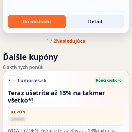
Do obchodu
Detail
1 / 2
Nasledujúca
Ďalšie kupóny
6 aktívnych ponúk
Lumories.sk
Končí čoskoro
Teraz ušetríte až 13% na takmer
všetko*!
KUPÓN
••••••
WOW TÝŽDEŇ: Získajte teraz zľavy až 13% extra na