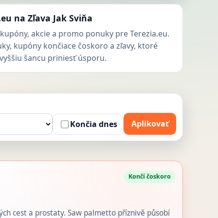
.eu na Zľava Jak Sviňa
kupóny, akcie a promo ponuky pre Terezia.eu.
uky, kupóny končiace čoskoro a zľavy, ktoré
vyššiu šancu priniesť úsporu.
Aplikovať
Končia dnes
Končí čoskoro
h cest a prostaty. Saw palmetto příznivě působí