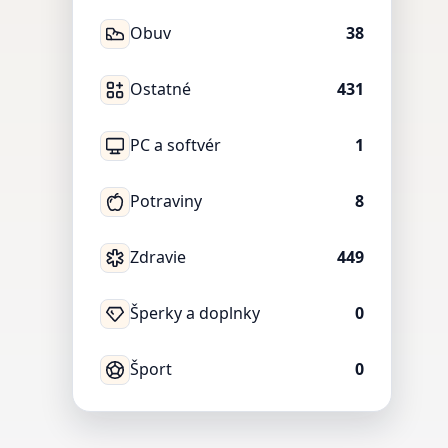
Obuv
38
Ostatné
431
PC a softvér
1
Potraviny
8
Zdravie
449
Šperky a doplnky
0
Šport
0