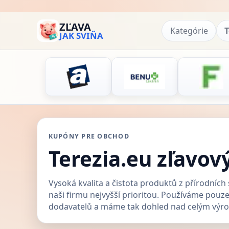
ZĽAVA
Kategórie
T
JAK SVIŇA
KUPÓNY PRE OBCHOD
Terezia.eu zľavov
Vysoká kvalita a čistota produktů z přírodních
naši firmu nejvyšší prioritou. Používáme pouze
dodavatelů a máme tak dohled nad celým výr