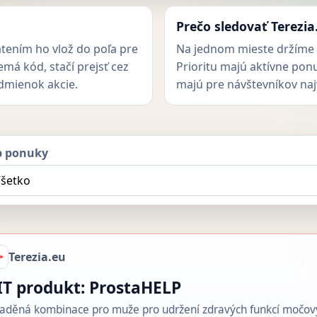
Prečo sledovať Terezia
atením ho vlož do poľa pre
Na jednom mieste držíme 
má kód, stačí prejsť cez
Prioritu majú aktívne pon
odmienok akcie.
majú pre návštevníkov naj
p ponuky
Terezia.eu
IT produkt: ProstaHELP
laděná kombinace pro muže pro udržení zdravých funkcí močovýc