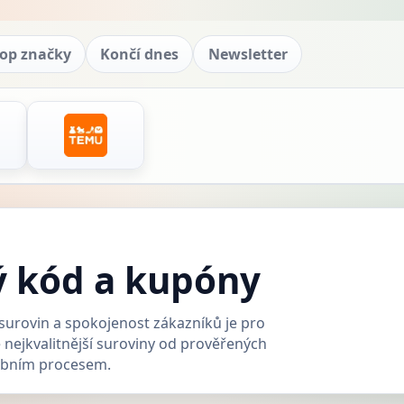
op značky
Končí dnes
Newsletter
ý kód a kupóny
 surovin a spokojenost zákazníků je pro
 nejkvalitnější suroviny od prověřených
obním procesem.