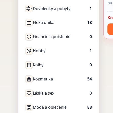
na
Dovolenky a pobyty
1
Ko
Elektronika
18
Financie a poistenie
0
Hobby
1
Knihy
0
Kozmetika
54
Láska a sex
3
Móda a oblečenie
88