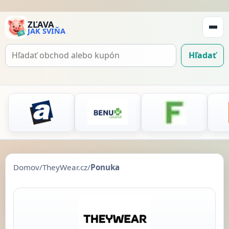
ZĽAVA
JAK SVIŇA
Zobraz
navigá
Hľadať
Hľadať
kupón
Domov
/
TheyWear.cz
/
Ponuka