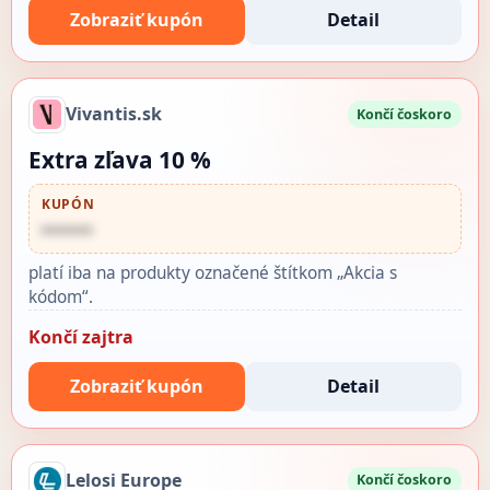
Zobraziť kupón
Detail
Vivantis.sk
Končí čoskoro
Extra zľava 10 %
KUPÓN
••••••
platí iba na produkty označené štítkom „Akcia s
kódom“.
Končí zajtra
Zobraziť kupón
Detail
Lelosi Europe
Končí čoskoro