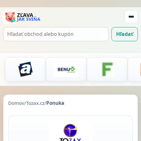
ZĽAVA
JAK SVIŇA
Zobraz
navigá
Hľadať
Hľadať
kupón
Domov
/
Tozax.cz
/
Ponuka