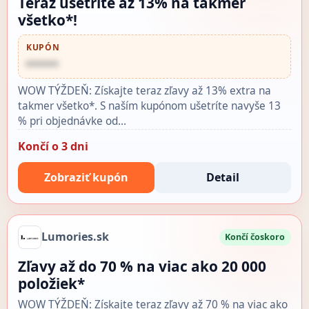
Teraz ušetríte až 13% na takmer
všetko*!
KUPÓN
••••••
WOW TÝŽDEŇ: Získajte teraz zľavy až 13% extra na
takmer všetko*. S naším kupónom ušetríte navyše 13
% pri objednávke od…
Končí o 3 dni
Zobraziť kupón
Detail
Lumories.sk
Končí čoskoro
Zľavy až do 70 % na viac ako 20 000
položiek*
WOW TÝŽDEŇ: Získajte teraz zľavy až 70 % na viac ako