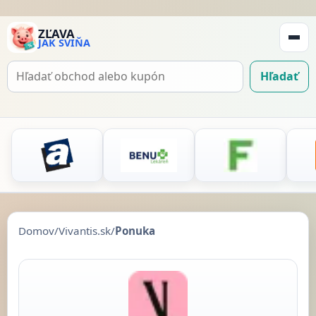
ZĽAVA
JAK SVIŇA
Zobraz
navigá
Hľadať
Hľadať
kupón
Domov
/
Vivantis.sk
/
Ponuka