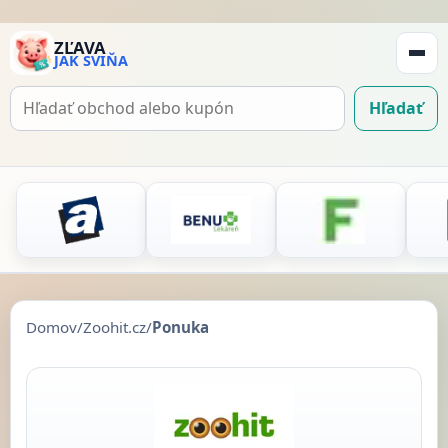
ZĽAVA
JAK SVIŇA
Zobraz
navigá
Hľadať
Hľadať
kupón
Domov
/
Zoohit.cz
/
Ponuka