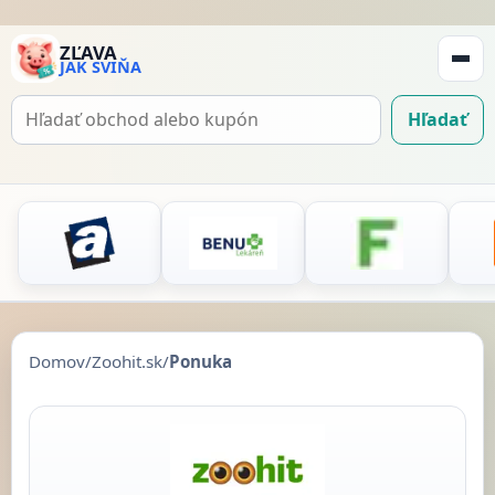
ZĽAVA
JAK SVIŇA
Zobraz
navigá
Hľadať
Hľadať
kupón
Domov
/
Zoohit.sk
/
Ponuka