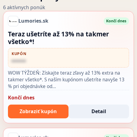
6 aktívnych ponúk
Lumories.sk
Končí dnes
Teraz ušetríte až 13% na takmer
všetko*!
KUPÓN
••••••
WOW TÝŽDEŇ: Získajte teraz zľavy až 13% extra na
takmer všetko*. S naším kupónom ušetríte navyše 13
% pri objednávke od…
Končí dnes
Zobraziť kupón
Detail