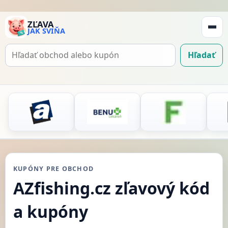
ZĽAVA
JAK SVIŇA
Zobraz
navigá
Hľadať
Hľadať
kupón
KUPÓNY PRE OBCHOD
AZfishing.cz zľavový kód
a kupóny