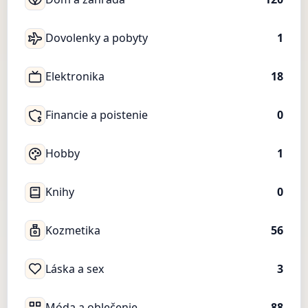
Dovolenky a pobyty
1
Elektronika
18
Financie a poistenie
0
Hobby
1
Knihy
0
Kozmetika
56
Láska a sex
3
Móda a oblečenie
88