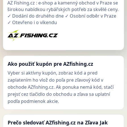
AZ Fishing.cz : e-shop a kamenný obchod v Praze se
širokou nabídkou rybářských potřeb za skvělé ceny.
✓ Dodání do druhého dne ✓ Osobní odběr v Praze
✓ Otevřeno i o víkendu
Ako použiť kupón pre AZfishing.cz
Vyber si aktívny kupón, zobraz kód a pred
zaplatením ho vlož do poľa pre zľavový kód v
obchode AZfishing.cz. Ak ponuka nemá kód, stačí
prejsť cez tlačidlo do obchodu a zľava sa uplatní
podľa podmienok akcie.
Prečo sledovať AZfishing.cz na Zľava Jak