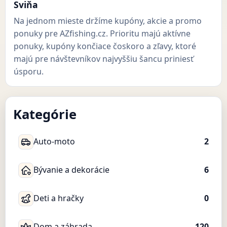
Sviňa
Na jednom mieste držíme kupóny, akcie a promo
ponuky pre AZfishing.cz. Prioritu majú aktívne
ponuky, kupóny končiace čoskoro a zľavy, ktoré
majú pre návštevníkov najvyššiu šancu priniesť
úsporu.
Kategórie
Auto-moto
2
Bývanie a dekorácie
6
Deti a hračky
0
Dom a záhrada
120