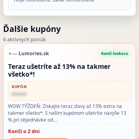
Ďalšie kupóny
6 aktívnych ponúk
Lumories.sk
Končí čoskoro
Teraz ušetríte až 13% na takmer
všetko*!
KUPÓN
••••••
WOW TÝŽDEŇ: Získajte teraz zľavy až 13% extra na
takmer všetko*. S naším kupónom ušetríte navyše 13
% pri objednávke od…
Končí o 2 dni