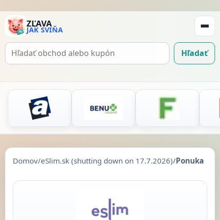
ZĽAVA
JAK SVIŇA
Zobraz
navigá
Hľadať
Hľadať
kupón
Domov
/
eSlim.sk (shutting down on 17.7.2026)
/
Ponuka