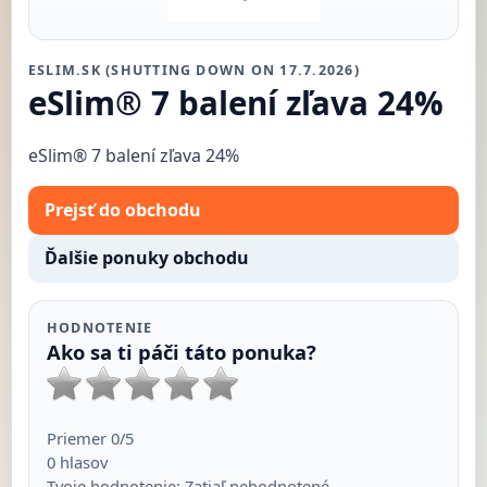
ESLIM.SK (SHUTTING DOWN ON 17.7.2026)
eSlim® 7 balení zľava 24%
eSlim® 7 balení zľava 24%
Prejsť do obchodu
Ďalšie ponuky obchodu
HODNOTENIE
Ako sa ti páči táto ponuka?
Priemer
0
/5
0
hlasov
Tvoje hodnotenie:
Zatiaľ nehodnotené