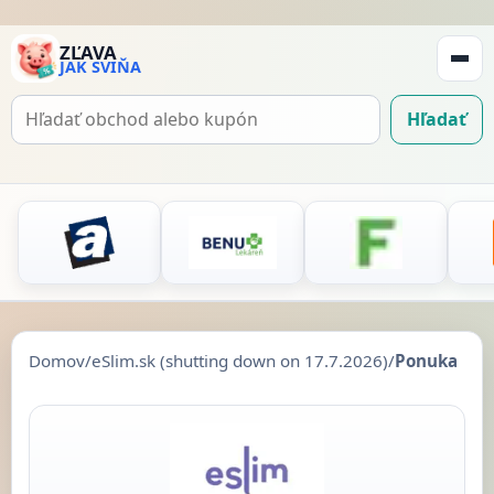
ZĽAVA
JAK SVIŇA
Zobraz
navigá
Hľadať
Hľadať
kupón
Domov
/
eSlim.sk (shutting down on 17.7.2026)
/
Ponuka