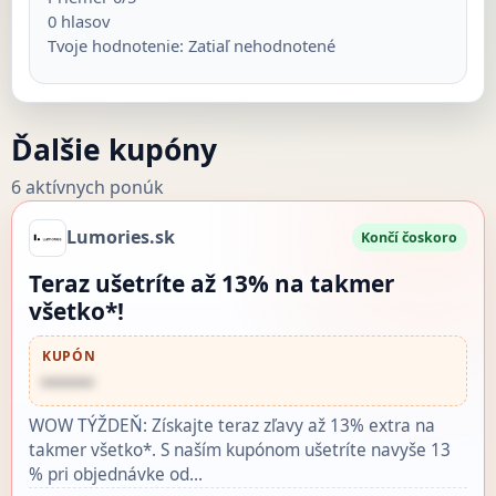
0
hlasov
Tvoje hodnotenie:
Zatiaľ nehodnotené
Ďalšie kupóny
6 aktívnych ponúk
Lumories.sk
Končí čoskoro
Teraz ušetríte až 13% na takmer
všetko*!
KUPÓN
••••••
WOW TÝŽDEŇ: Získajte teraz zľavy až 13% extra na
takmer všetko*. S naším kupónom ušetríte navyše 13
% pri objednávke od…