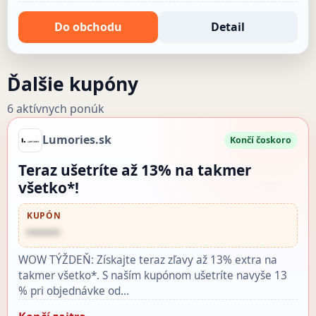
Do obchodu
Detail
Ďalšie kupóny
6 aktívnych ponúk
Lumories.sk
Končí čoskoro
Teraz ušetríte až 13% na takmer
všetko*!
KUPÓN
••••••
WOW TÝŽDEŇ: Získajte teraz zľavy až 13% extra na
takmer všetko*. S naším kupónom ušetríte navyše 13
% pri objednávke od…