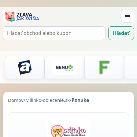
ZĽAVA
JAK SVIŇA
Zobraz
navigá
Hľadať
Hľadať
kupón
Domov
/
Milinko-oblecenie.sk
/
Ponuka