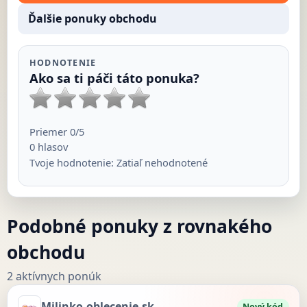
Ďalšie ponuky obchodu
HODNOTENIE
Ako sa ti páči táto ponuka?
Priemer
0
/5
0
hlasov
Tvoje hodnotenie:
Zatiaľ nehodnotené
Podobné ponuky z rovnakého
obchodu
2 aktívnych ponúk
Milinko-oblecenie.sk
Nový kód