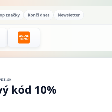
op značky
Končí dnes
Newsletter
NIE.SK
vý kód 10%