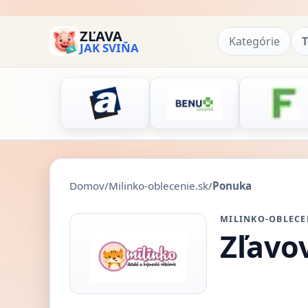
ZĽAVA
Kategórie
T
JAK SVIŇA
Domov
/
Milinko-oblecenie.sk
/
Ponuka
MILINKO-OBLECE
Zľavo