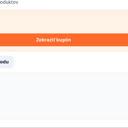
roduktov
Zobraziť kupón
hodu