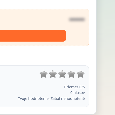
••••••
Priemer
0
/5
0
hlasov
Tvoje hodnotenie:
Zatiaľ nehodnotené