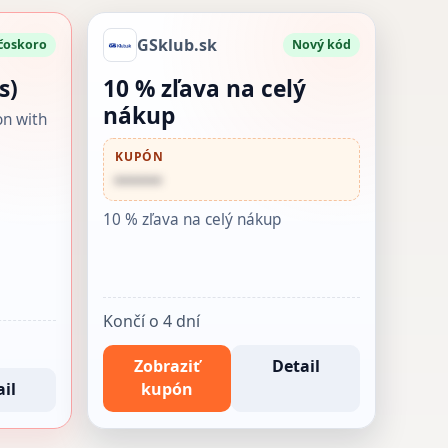
GSklub.sk
 čoskoro
Nový kód
s)
10 % zľava na celý
nákup
on with
KUPÓN
••••••
10 % zľava na celý nákup
Končí o 4 dní
Zobraziť
Detail
il
kupón