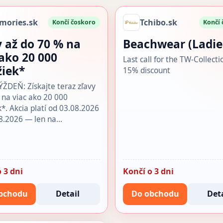
mories.sk
Tchibo.sk
Končí čoskoro
Končí
y až do 70 % na
Beachwear (Ladie
 ako 20 000
Last call for the TW-Collecti
žiek*
15% discount
DEŇ: Získajte teraz zľavy
 na viac ako 20 000
k*. Akcia platí od 03.08.2026
8.2026 — len na…
 3 dni
Končí o 3 dni
bchodu
Detail
Do obchodu
Deta