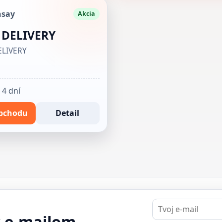
nsay
Akcia
 DELIVERY
ELIVERY
 4 dní
bchodu
Detail
E-
mail
y e-mailom