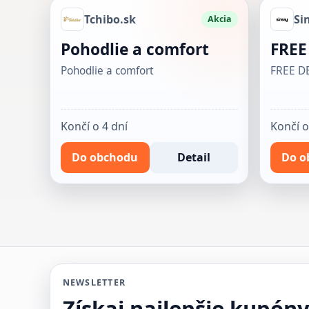
Tchibo.sk
Si
Akcia
Pohodlie a comfort
FREE
Pohodlie a comfort
FREE D
Končí o 4 dní
Končí o
Do obchodu
Detail
Do o
NEWSLETTER
Získaj najlepšie kupón