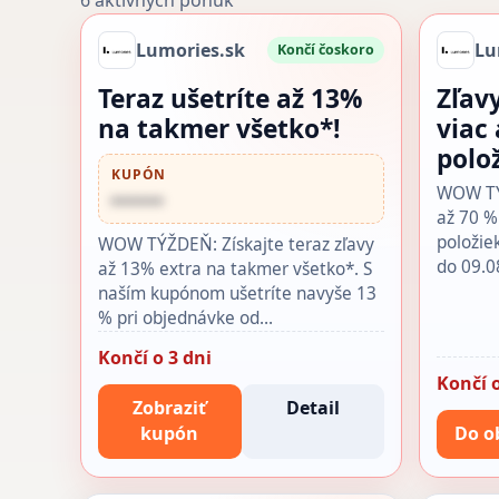
6 aktívnych ponúk
Lumories.sk
Lu
Končí čoskoro
Teraz ušetríte až 13%
Zľav
na takmer všetko*!
viac
polo
KUPÓN
WOW TÝŽ
••••••
až 70 %
položie
WOW TÝŽDEŇ: Získajte teraz zľavy
do 09.0
až 13% extra na takmer všetko*. S
naším kupónom ušetríte navyše 13
% pri objednávke od…
Končí o 3 dni
Končí o
Zobraziť
Detail
kupón
Do o