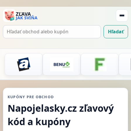
ZĽAVA
JAK SVIŇA
Zobraz
navigá
Hľadať
Hľadať
kupón
KUPÓNY PRE OBCHOD
Napojelasky.cz zľavový
kód a kupóny