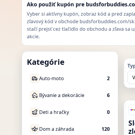
Ako použiť kupón pre budsforbuddies.c
Vyber si aktívny kupón, zobraz kód a pred zapl
zľavový kód v obchode budsforbuddies.com/sk
stačí prejsť cez tlačidlo do obchodu a zľava sa
akcie.
Kategórie
Ty
Auto-moto
2
Bývanie a dekorácie
6
Deti a hračky
0
S
Dom a záhrada
120
z