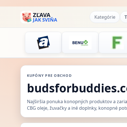
ZĽAVA
Kategórie
T
JAK SVIŇA
KUPÓNY PRE OBCHOD
budsforbuddies.c
Najširšia ponuka konopných produktov a zaria
CBG oleje, žuvačky a iné doplnky, konopné potr