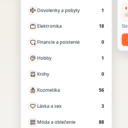
K
Dovolenky a pobyty
1
•
Elektronika
18
Sle
Financie a poistenie
0
Hobby
1
Knihy
0
Kozmetika
56
Láska a sex
3
Móda a oblečenie
88