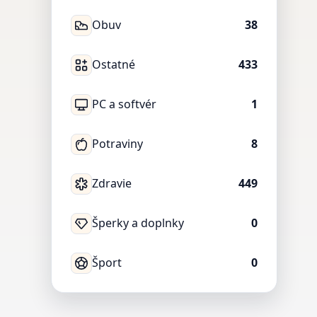
Obuv
38
Ostatné
433
PC a softvér
1
Potraviny
8
Zdravie
449
Šperky a doplnky
0
Šport
0