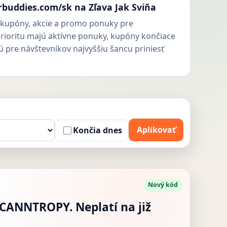
rbuddies.com/sk na Zľava Jak Sviňa
kupóny, akcie a promo ponuky pre
rioritu majú aktívne ponuky, kupóny končiace
ú pre návštevníkov najvyššiu šancu priniesť
Aplikovať
Končia dnes
Nový kód
 CANNTROPY. Neplatí na již