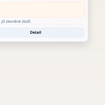
již zlevněné zboží.
Detail