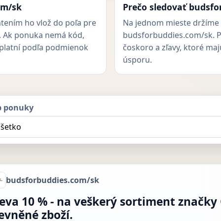
om/sk
Prečo sledovať budsfo
atením ho vlož do poľa pre
Na jednom mieste držíme 
. Ak ponuka nemá kód,
budsforbuddies.com/sk. P
 uplatní podľa podmienok
čoskoro a zľavy, ktoré maj
úsporu.
p ponuky
budsforbuddies.com/sk
leva 10 % - na veškerý sortiment značky
levněné zboží.