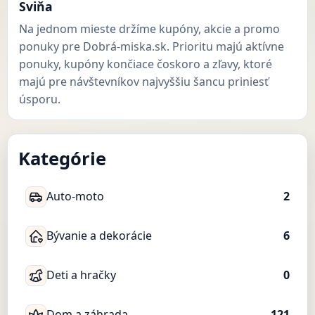
Sviňa
Na jednom mieste držíme kupóny, akcie a promo
ponuky pre Dobrá-miska.sk. Prioritu majú aktívne
ponuky, kupóny končiace čoskoro a zľavy, ktoré
majú pre návštevníkov najvyššiu šancu priniesť
úsporu.
Kategórie
Auto-moto
2
Bývanie a dekorácie
6
Deti a hračky
0
Dom a záhrada
121