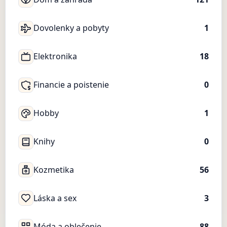
Dovolenky a pobyty
1
Elektronika
18
Financie a poistenie
0
Hobby
1
Knihy
0
Kozmetika
56
Láska a sex
3
Móda a oblečenie
88